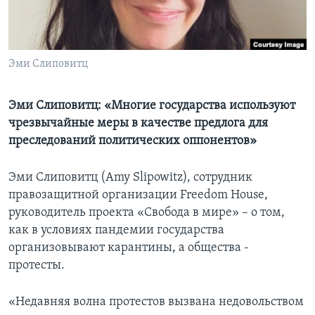
Learning English
СОЦИАЛЬНЫЕ СЕТИ
Эми Слиповитц
Эми Слиповитц: «Многие государства используют
чрезвычайные меры в качестве предлога для
Языки
преследований политических оппонентов»
Эми Слиповитц (Amy Slipowitz), сотрудник
правозащитной организации Freedom House,
руководитель проекта «Свобода в мире» – о том,
как в условиях пандемии государства
организовывают карантины, а общества -
протесты.
«Недавняя волна протестов вызвана недовольством