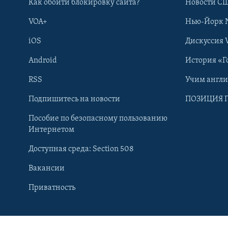
Как обойти блокировку сайта?
Новости СШ
VOA+
Нью-Йорк 
iOS
Дискуссия 
Android
История «Г
RSS
Учим англ
Подпишитесь на новости
ПОЗИЦИЯ 
Пособие по безопасному пользованию
Интернетом
Доступная среда: Section 508
Вакансии
Learning English
Приватность
СОЦИАЛЬНЫЕ СЕТИ