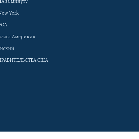
А за минуту
New York
VOA
олоса Америки»
ийский
ПРАВИТЕЛЬСТВА США