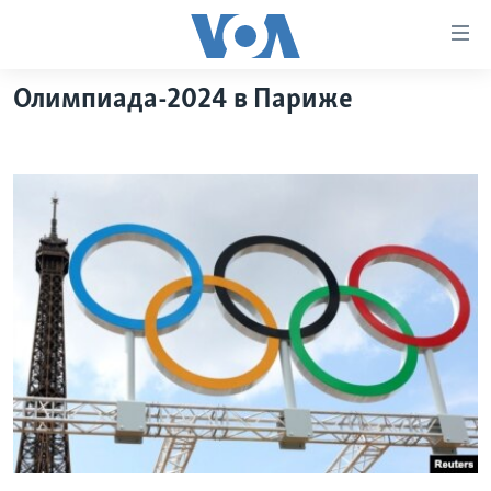
Линки
доступности
Перейти
Олимпиада-2024 в Париже
на
ГЛАВНОЕ
основной
ПРОГРАММЫ
контент
ПРОЕКТЫ
Перейти
АМЕРИКА
к
ЭКСПЕРТИЗА
НОВОСТИ ЗА МИНУТУ
УЧИМ АНГЛИЙСКИЙ
основной
ИНТЕРВЬЮ
ИТОГИ
НАША АМЕРИКАНСКАЯ ИСТОРИЯ
навигации
Перейти
ФАКТЫ ПРОТИВ ФЕЙКОВ
ПОЧЕМУ ЭТО ВАЖНО?
А КАК В АМЕРИКЕ?
в
ЗА СВОБОДУ ПРЕССЫ
ДИСКУССИЯ VOA
АРТЕФАКТЫ
поиск
УЧИМ АНГЛИЙСКИЙ
ДЕТАЛИ
АМЕРИКАНСКИЕ ГОРОДКИ
ВИДЕО
НЬЮ-ЙОРК NEW YORK
ТЕСТЫ
ПОДПИСКА НА НОВОСТИ
АМЕРИКА. БОЛЬШОЕ ПУТЕШЕСТВИЕ