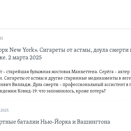
25
рк New York». Сигареты от астмы, доула смерти 
ке. 2 марта 2025
т – старейшая булыжная мостовая Манхеттена. Серёга – актер
си. Сигареты от астмы и другие старинные медикаменты в ле
нвич Вилладж. Дула смерти – профессиональный ассистент в г
андемии Ковид-19: что запомнилось, кроме потерь?
 2025
ртные баталии Нью-Йорка и Вашингтона