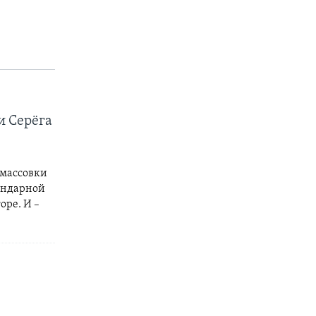
и Серёга
 массовки
гендарной
оре. И –