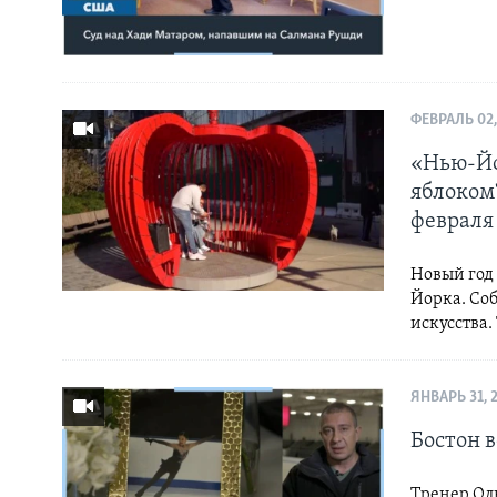
ФЕВРАЛЬ 02,
«Нью-Йо
яблоком
февраля
Новый год
Йорка. Соб
искусства.
ЯНВАРЬ 31, 
Бостон 
Тренер Оль