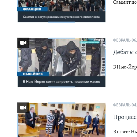
Саммит по
ФЕВРАЛЬ 06,
Дебаты 
В Нью-Йор
ФЕВРАЛЬ 04,
Процесс
В штате Н