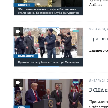
Airlines
ЯНВАРЬ 31, 
Пригово
Бывшего се
ЯНВАРЬ 24, 
В США и
Президент
инфрастру