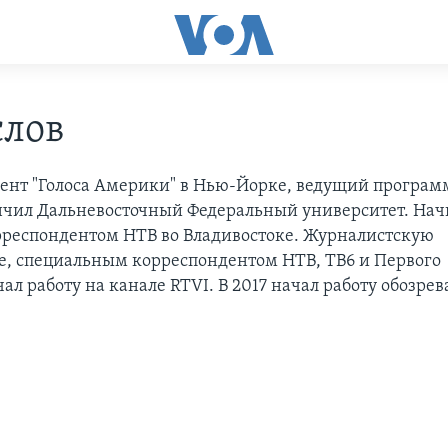
слов
ент "Голоса Америки" в Нью-Йорке, ведущий програ
нчил Дальневосточный Федеральный университет. Нач
рреспондентом НТВ во Владивостоке. Журналистcкую
е, специальным корреспондентом НТВ, ТВ6 и Первого
ал работу на канале RTVI. В 2017 начал работу обозре