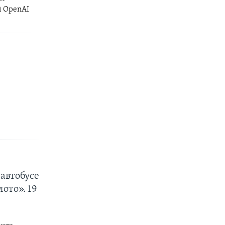
й OpenAI
автобусе
ото». 19