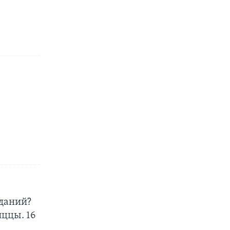
иданий?
иццы. 16