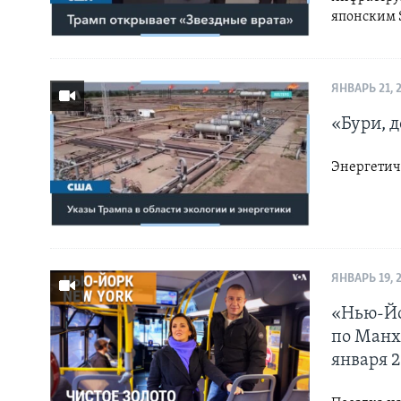
японским S
ЯНВАРЬ 21, 
«Бури, д
Энергетич
ЯНВАРЬ 19, 
«Нью-Йо
по Манхэ
января 