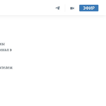
ЭФИР
ммы
инал в
вателем