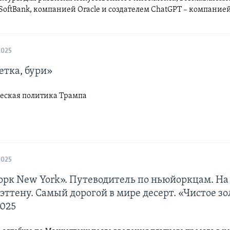
oftBank, компанией Oracle и создателем ChatGPT – компание
2025
етка, бури»
еская политика Трампа
2025
рк New York». Путеводитель по ньюйоркцам. На 
ттену. Самый дорогой в мире десерт. «Чистое зол
2025