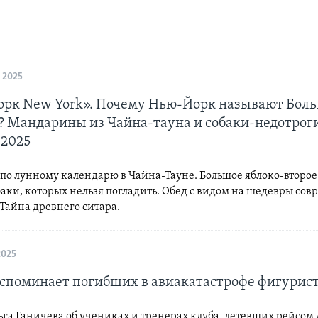
 2025
рк New York». Почему Нью-Йорк называют Бол
? Мандарины из Чайна-тауна и собаки-недотроги
 2025
 по лунному календарю в Чайна-Тауне. Большое яблоко-второ
аки, которых нельзя погладить. Обед с видом на шедевры со
 Тайна древнего ситара.
2025
вспоминает погибших в авиакатастрофе фигурис
га Ганичева об учениках и тренерах клуба, летевших рейсом