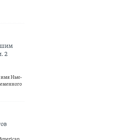
ьшим
. 2
е имя Нью-
временного
тов
 American