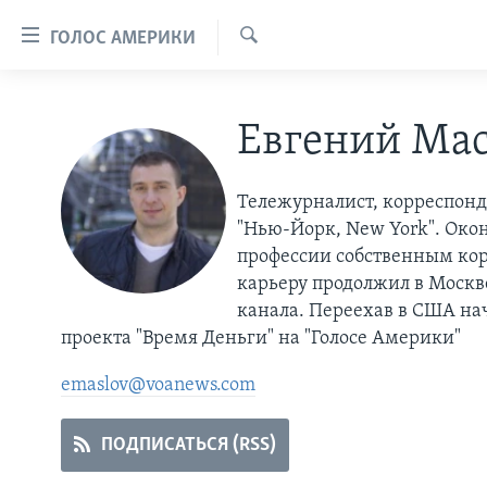
Линки
ГОЛОС АМЕРИКИ
доступности
Поиск
Перейти
ГЛАВНОЕ
на
Евгений Ма
ПРОГРАММЫ
основной
контент
ПРОЕКТЫ
АМЕРИКА
Перейти
Тележурналист, корреспонд
ЭКСПЕРТИЗА
НОВОСТИ ЗА МИНУТУ
УЧИМ АНГЛИЙСКИЙ
к
"Нью-Йорк, New York". Око
основной
ИНТЕРВЬЮ
ИТОГИ
НАША АМЕРИКАНСКАЯ ИСТОРИЯ
профессии собственным ко
навигации
карьеру продолжил в Москв
ФАКТЫ ПРОТИВ ФЕЙКОВ
ПОЧЕМУ ЭТО ВАЖНО?
А КАК В АМЕРИКЕ?
Перейти
канала. Переехав в США нач
в
ЗА СВОБОДУ ПРЕССЫ
ДИСКУССИЯ VOA
АРТЕФАКТЫ
проекта "Время Деньги" на "Голосе Америки"
поиск
УЧИМ АНГЛИЙСКИЙ
ДЕТАЛИ
АМЕРИКАНСКИЕ ГОРОДКИ
emaslov@voanews.com
ВИДЕО
НЬЮ-ЙОРК NEW YORK
ТЕСТЫ
ПОДПИСАТЬСЯ (RSS)
ПОДПИСКА НА НОВОСТИ
АМЕРИКА. БОЛЬШОЕ
ПУТЕШЕСТВИЕ