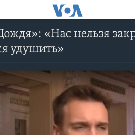
Дождя»: «Нас нельзя зак
ся удушить»