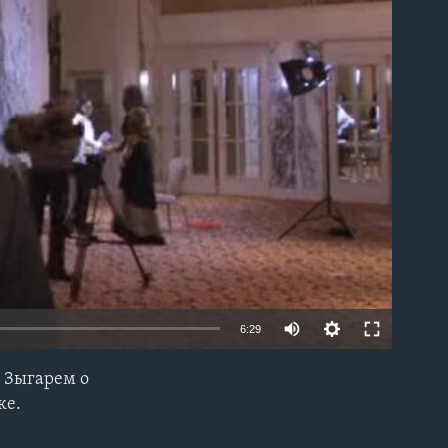
able
6:29
 Зыгарем о
EMBED
ке.