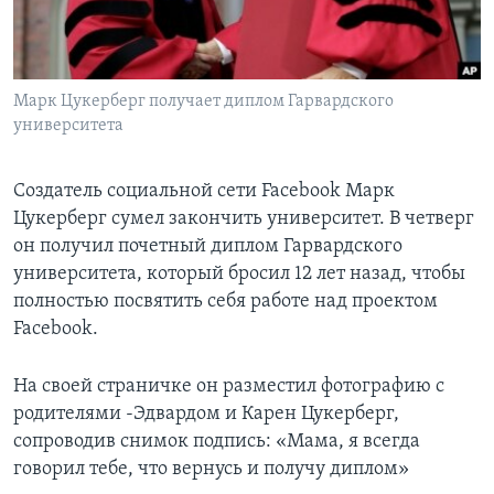
Learning English
СОЦИАЛЬНЫЕ СЕТИ
Марк Цукерберг получает диплом Гарвардского
университета
Создатель социальной сети Facebook Марк
Языки
Цукерберг сумел закончить университет. В четверг
он получил почетный диплом Гарвардского
университета, который бросил 12 лет назад, чтобы
полностью посвятить себя работе над проектом
Facebook.
На своей страничке он разместил фотографию с
родителями -Эдвардом и Карен Цукерберг,
сопроводив снимок подпись: «Мама, я всегда
говорил тебе, что вернусь и получу диплом»