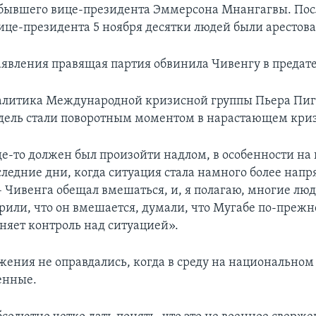
бывшего вице-президента Эммерсона Мнангагвы. Пос
ице-президента 5 ноября десятки людей были арестов
заявления правящая партия обвинила Чивенгу в предате
алитика Международной кризисной группы Пьера Пиг
дель стали поворотным моментом в нарастающем криз
де-то должен был произойти надлом, в особенности на
следние дни, когда ситуация стала намного более нап
– Чивенга обещал вмешаться, и, я полагаю, многие люд
ерили, что он вмешается, думали, что Мугабе по-прежн
аняет контроль над ситуацией».
жения не оправдались, когда в среду на национально
енные.