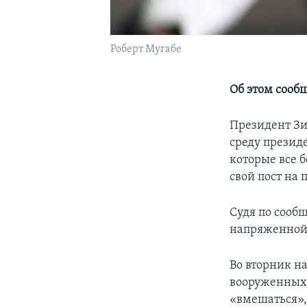
Роберт Мугабе
Об этом сооб
Президент Зи
среду презид
которые все 
свой пост на 
Судя по сообщ
напряженной.
Во вторник н
вооруженных 
«вмешаться»,