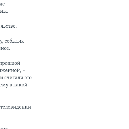
ле
аны.
льстве.
у, события
исе.
 прошлой
ряженной, –
и считали это
ему в какой-
м телевидении