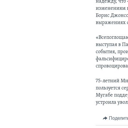
надежду, что
изменениям в
Борис Джонсо
выражениях о
«Всепоглощаю
выступая в Па
события, про
фальсифициро
спровоциров
75-летний Мн
пользуется с
Мугабе подде
устроила увол
Поделит