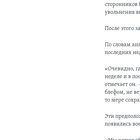
сторонников 
увольнения в
После этого 
По словам ан
последних не
«Очевидно, г
неделе и в по
отмечает он. 
блефом, не в
то мере сохр
Эти предполо
появились во