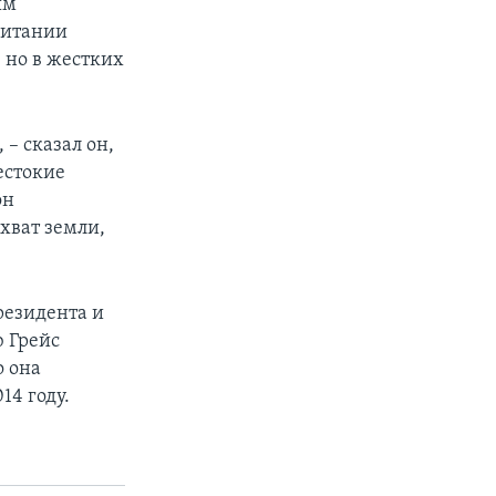
ым
ритании
 но в жестких
– сказал он,
естокие
он
хват земли,
резидента и
ю Грейс
о она
14 году.