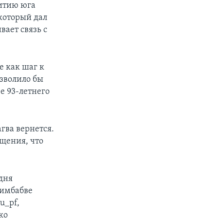
итию юга
 который дал
ает связь с
е как шаг к
зволило бы
ее 93-летнего
гва вернется.
бщения, что
дня
Зимбабве
u_pf,
ко