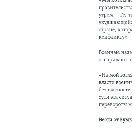
«Мы хотим аб
правительств
утром. – То, 
ухудшающейся
стране, котор
конфликту».
Военные назы
оспаривают э
«На мой взгля
власти военн
безопасности
сути эта ситу
перевороты м
Вести от Зум