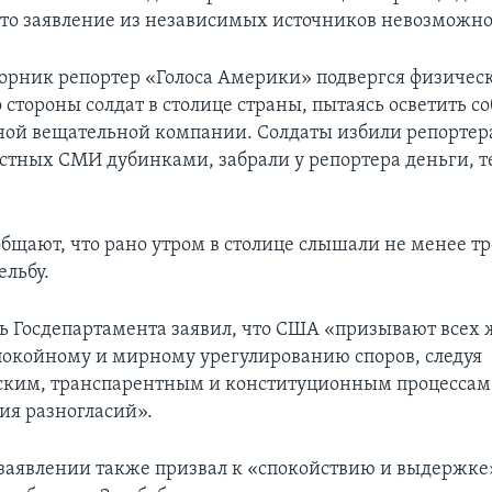
это заявление из независимых источников невозможно
торник репортер «Голоса Америки» подвергся физичес
стороны солдат в столице страны, пытаясь осветить с
ной вещательной компании. Солдаты избили репортера
естных СМИ дубинками, забрали у репортера деньги, т
бщают, что рано утром в столице слышали не менее тр
ельбу.
ь Госдепартамента заявил, что США «призывают всех
покойному и мирному урегулированию споров, следуя
ким, транспарентным и конституционным процессам
ия разногласий».
 заявлении также призвал к «спокойствию и выдержке