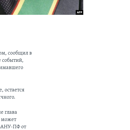
ом, сообщил в
е событий,
нимавшего
, остается
чного.
е глава
н может
ЗАНУ-ПФ от