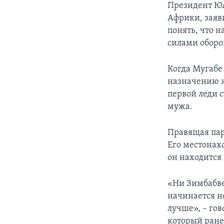
Президент ЮА
Африки, заяв
понять, что 
силами оборо
Когда Мугабе
назначению ж
первой леди с
мужа.
Правящая пар
Его местонах
он находится 
«Ни Зимбабве
начинается н
лучше», – гов
который ране