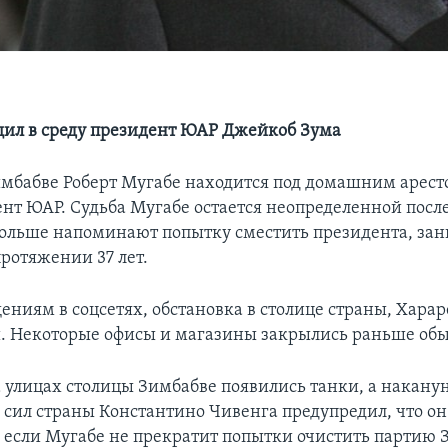
щил в среду президент ЮАР Джейкоб Зума
мбабве Роберт Мугабе находится под домашним арест
ент ЮАР. Судьба Мугабе остается неопределенной посл
больше напоминают попытку сместить президента, за
протяжении 37 лет.
ениям в соцсетях, обстановка в столице страны, Хараре
 Некоторые офисы и магазины закрылись раньше обы
а улицах столицы Зимбабве появились танки, а наканун
сил страны Константино Чивенга предупредил, что о
 если Мугабе не прекратит попытки очистить партию 