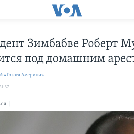
дент Зимбабве Роберт М
ится под домашним арес
ей «Голоса Америки»
21:37
ься