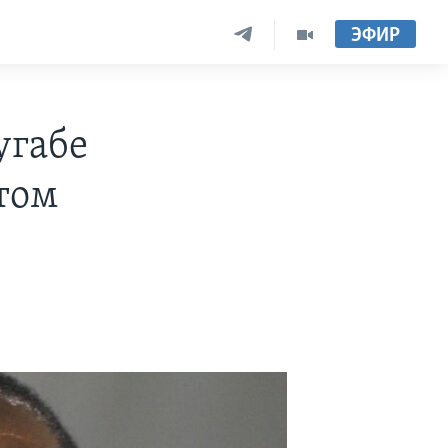
ЭФИР
угабе
том