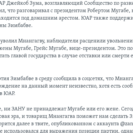
Р Джейкоб Зума, возглавляющий Сообщество по разв
ил, что разговаривал с президентом Робертом Мугабе,
находится под домашним арестом. ЮАР также поддержив
ны Зимбабве.
 уволил Мнангагву, наблюдатели расценили увольнени
ены Мугабе, Грейс Мугабе, вице-президентом. Это по
тать главой государства в случае отставки или смерти 
тия Зимбабве в среду сообщила в соцсетях, что Мнанга
ождение на данный момент неизвестно, хотя есть соо
в ЮАР.
, ни ЗАНУ не принадлежат Мугабе или его жене. Сего
овая эра, и товарищ Мнангагва поможет нам сделать 
орится далее в твите, опубликованном с аккаунта @zan
е использовался для выражения позиции партии, одна