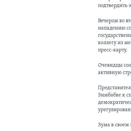
подтвердить 
Вечером во в
нападению со 
государствен
коллегу из м
пресс-карту.
Очевидцы соо
активную стр
Представител
Зимбабве к с
демократичес
урегулирован
Зума в своем