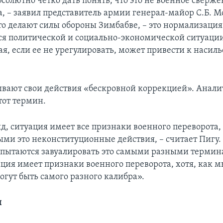
солютно четко дать понять, что это не военное сверж
а, – заявил представитель армии генерал-майор С.Б. 
что делают силы обороны Зимбабве, – это нормализация
 политической и социально-экономической ситуаци
ая, если ее не урегулировать, может привести к насил
вают свои действия «бескровной коррекцией». Анал
тот термин.
д, ситуация имеет все признаки военного переворота, 
ыми это неконституционные действия, – считает Пигу.
 пытаются завуалировать это самыми разными термин
ация имеет признаки военного переворота, хотя, как м
огут быть самого разного калибра».
ы