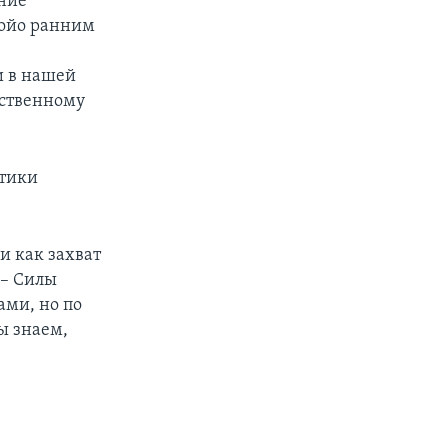
ение
Мойо ранним
и в нашей
ьственному
итики
и как захват
 – Силы
ами, но по
ы знаем,