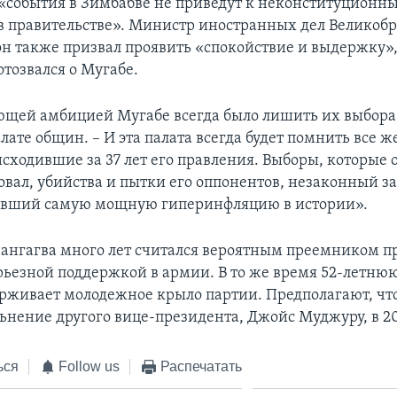
 «события в Зимбабве не приведут к неконституционн
 правительстве». Министр иностранных дел Великоб
н также призвал проявить «спокойствие и выдержку»,
тозвался о Мугабе.
щей амбицией Мугабе всегда было лишить их выбора, 
лате общин. – И эта палата всегда будет помнить все ж
исходившие за 37 лет его правления. Выборы, которые 
вал, убийства и пытки его оппонентов, незаконный за
авший самую мощную гиперинфляцию в истории».
ангагва много лет считался вероятным преемником п
ерьезной поддержкой в армии. В то же время 52-летню
рживает молодежное крыло партии. Предполагают, чт
ьнение другого вице-президента, Джойс Муджуру, в 20
ься
Follow us
Распечатать