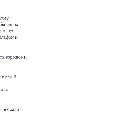
.
кому
обытия на
 и его
елефон и
ех взрывов и
 жителей
 для
», выразив