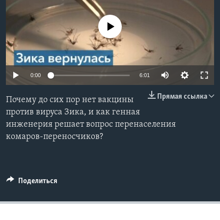
Learning English
No media source currently available
СОЦИАЛЬНЫЕ СЕТИ
0:00
6:01
Языки
Прямая ссылка
Почему до сих пор нет вакцины
против вируса Зика, и как генная
инженерия решает вопрос перенаселения
комаров-переносчиков?
Поделиться