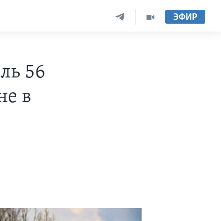
ЭФИР
ль 56
не в