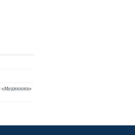
 – «Медиазона»
е