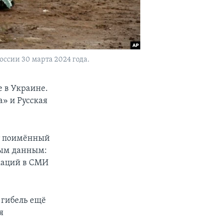
ссии 30 марта 2024 года.
е в Украине.
» и Русская
ют поимённый
тым данным:
икаций в СМИ
 гибель ещё
я