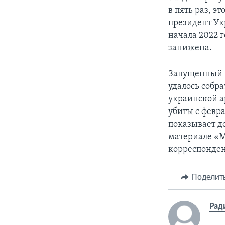
в пять раз, 
президент Ук
начала 2022 г
занижена.
Запущенный в
удалось собр
украинской а
убиты с февр
показывает д
материале «М
корреспонден
Поделит
Рад