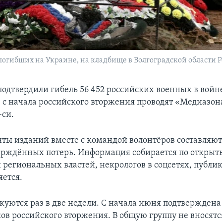
гибших на Украине, на кладбище в Волгоградской области Ро
одтвердили гибель 56 452 российских военных в войн
 с начала российского вторжения проводят «Медиазона
-си.
ты изданий вместе с командой волонтёров составля
ерждённых потерь. Информация собирается по откры
 региональных властей, некрологов в соцсетях, публ
яется.
куются раз в две недели. С начала июня подтверждена
ков российского вторжения. В общую группу не вносятс