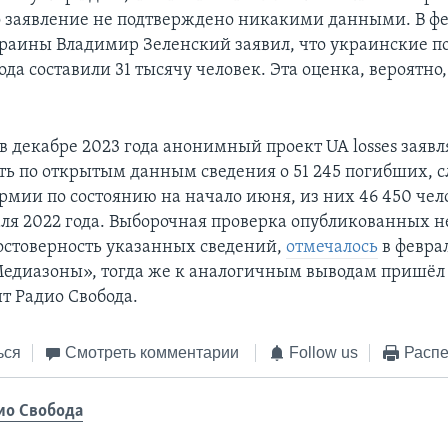
это заявление не подтверждено никакими данными. В ф
раины Владимир Зеленский заявил, что украинские по
ода составили 31 тысячу человек. Эта оценка, вероятно
 декабре 2023 года анонимный проект UA losses заявля
ать по открытым данным сведения о 51 245 погибших,
рмии по состоянию на начало июня, из них 46 450 чел
аля 2022 года. Выборочная проверка опубликованных н
остоверность указанных сведений,
отмечалось
в феврал
едиазоны», тогда же к аналогичным выводам пришёл
т Радио Свобода.
ься
Смотреть комментарии
Follow us
Распе
ио Свобода