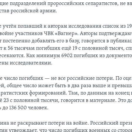
ие подразделений пророссийских сепаратистов, не в
остав российской армии.
е учтён попавший к авторам исследования список из 19
войне участников ЧВК «Вагнер». Авторы подтверждаю
т постепенно добавлять его в базу, говорится в публика
т к 56 тысячам погибших ещё 19 с половиной тысяч, с
есекаются. Как минимум 6902 погибших из документо
ены исследователями.
е число погибших — не все российские потери. По оц
ей, общее число может быть в два раза выше и превыша
паратистских формирований. Там, по данным на конец 
ё 23 с половиной тысячи, говорится в материале. Это 
 до 136 500 человек.
аина не раскрывают потери на войне. Российский през
ин утверждает, что число погибших военных со стор