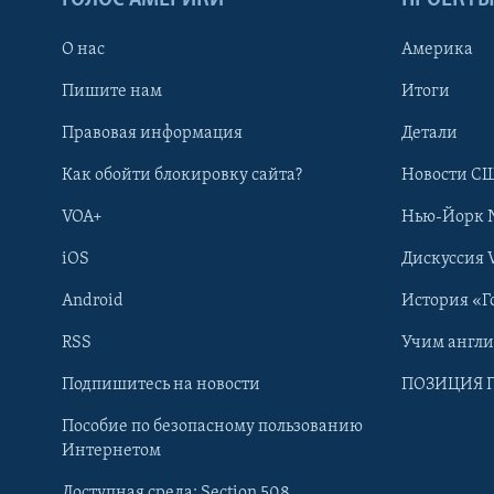
О нас
Америка
Пишите нам
Итоги
Правовая информация
Детали
Как обойти блокировку сайта?
Новости СШ
VOA+
Нью-Йорк 
iOS
Дискуссия 
Android
История «Г
RSS
Учим англ
Learning English
Подпишитесь на новости
ПОЗИЦИЯ 
Пособие по безопасному пользованию
СОЦИАЛЬНЫЕ СЕТИ
Интернетом
Доступная среда: Section 508