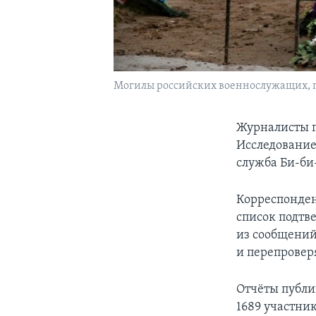
Могилы российских военнослужащих, по
Журналисты п
Исследование
служба Би-би
Корреспонден
список подтв
из сообщений
и перепровер
Отчёты публи
1689 участни