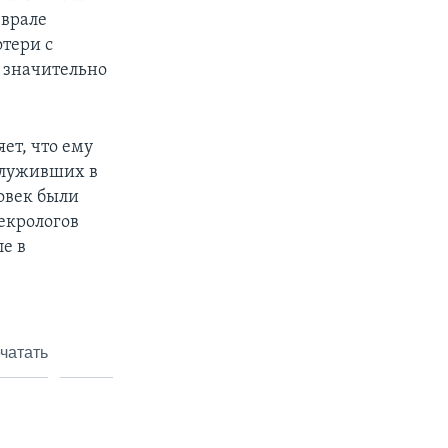
еврале
тери с
, значительно
ет, что ему
 служивших в
овек были
екрологов
е в
чатать