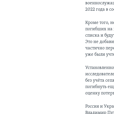
военнослужащ
2022 года в с
Кроме того, н
погибших на 
списка и буду
Это не добави
частично пер
уже были учт
Установленно
исследовател
без учёта се
погибнуть ещ
оценку потерь
Россия и Укр
Владимир Пут