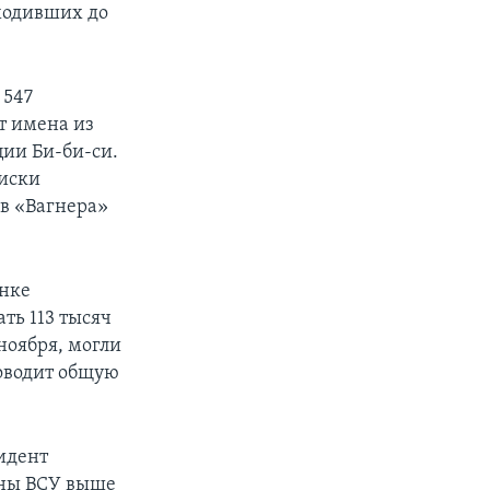
ходивших до
 547
т имена из
ции Би-би-си.
писки
в «Вагнера»
енке
ть 113 тысяч
ноября, могли
доводит общую
идент
оны ВСУ выше