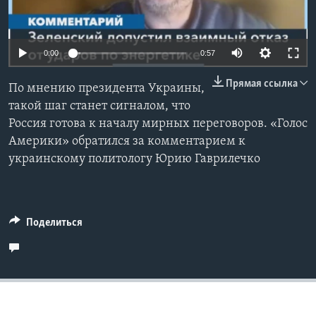
Learning English
0:00
0:57
СОЦИАЛЬНЫЕ СЕТИ
Прямая ссылка
По мнению президента Украины,
такой шаг станет сигналом, что
Россия готова к началу мирных переговоров. «Голос
Языки
Америки» обратился за комментарием к
украинскому политологу Юрию Гаврилечко
Поделиться