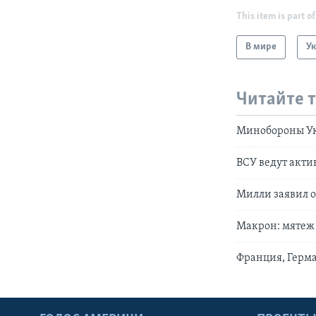
This item is part of
В мире
У
Читайте 
Минобороны Ук
ВСУ ведут акти
Милли заявил о
Макрон: мятеж 
Франция, Герм