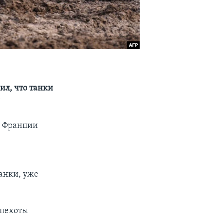
ил, что танки
и
а Франции
анки, уже
 пехоты