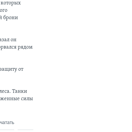
 которых
ого
й брони
азал он
орвался рядом
защиту от
олеса. Танки
руженные силы
чатать