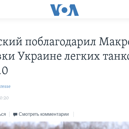
ский поблагодарил Макр
вки Украине легких танк
10
resse
20:20
ься
Смотреть комментарии