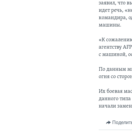
заявил, что 
идет речь, «
командира, о
машины.
«К сожалению
агентству AFP
с машиной, о
По данным ми
огня со сторо
Их боевая мас
данного типа
начали замен
Поделит