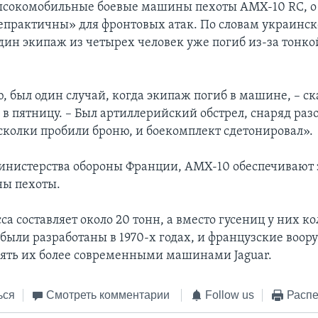
высокомобильные боевые машины пехоты AMX-10 RC, о
непрактичны» для фронтовых атак. По словам украинск
дин экипаж из четырех человек уже погиб из-за тонко
, был один случай, когда экипаж погиб в машине, – ск
 в пятницу. – Был артиллерийский обстрел, снаряд раз
сколки пробили броню, и боекомплект сдетонировал».
нистерства обороны Франции, AMX-10 обеспечивают 
ны пехоты.
са составляет около 20 тонн, а вместо гусениц у них к
 были разработаны в 1970-х годах, и французские воо
ять их более современными машинами Jaguar.
ься
Смотреть комментарии
Follow us
Распе