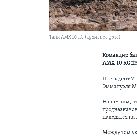
Танк AMX 10 RC (архивное фото)
Командир бат
AMX-10 RC не
Президент Ук
Эммануэля Ма
Напомним, чт
предназначен
находятся на
Между тем ук