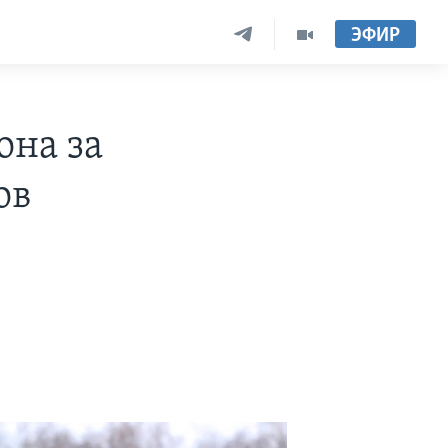
ЭФИР
она за
ов