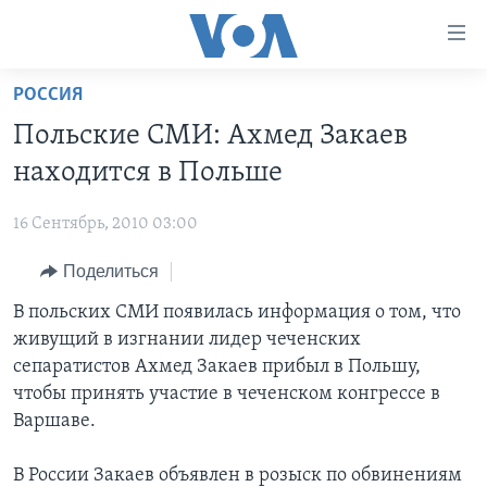
Линки
доступности
Перейти
РОССИЯ
на
ГЛАВНОЕ
Польские СМИ: Ахмед Закаев
основной
ПРОГРАММЫ
контент
находится в Польше
ПРОЕКТЫ
Перейти
АМЕРИКА
к
16 Сентябрь, 2010 03:00
ЭКСПЕРТИЗА
НОВОСТИ ЗА МИНУТУ
УЧИМ АНГЛИЙСКИЙ
основной
Поделиться
ИНТЕРВЬЮ
ИТОГИ
НАША АМЕРИКАНСКАЯ ИСТОРИЯ
навигации
Перейти
ФАКТЫ ПРОТИВ ФЕЙКОВ
В польских СМИ появилась информация о том, что
ПОЧЕМУ ЭТО ВАЖНО?
А КАК В АМЕРИКЕ?
в
живущий в изгнании лидер чеченских
ЗА СВОБОДУ ПРЕССЫ
ДИСКУССИЯ VOA
АРТЕФАКТЫ
поиск
сепаратистов Ахмед Закаев прибыл в Польшу,
УЧИМ АНГЛИЙСКИЙ
ДЕТАЛИ
АМЕРИКАНСКИЕ ГОРОДКИ
чтобы принять участие в чеченском конгрессе в
Варшаве.
ВИДЕО
НЬЮ-ЙОРК NEW YORK
ТЕСТЫ
ПОДПИСКА НА НОВОСТИ
АМЕРИКА. БОЛЬШОЕ ПУТЕШЕСТВИЕ
В России Закаев объявлен в розыск по обвинениям