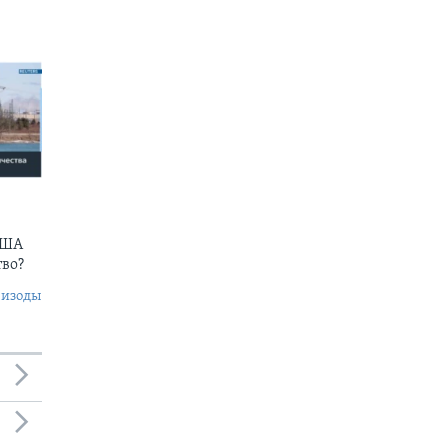
США
тво?
пизоды