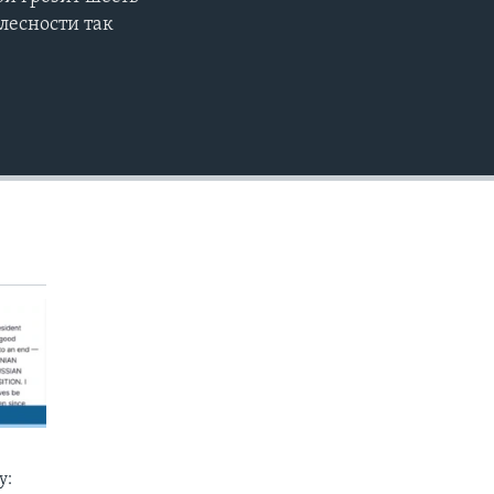
EMBED
лесности так
у: