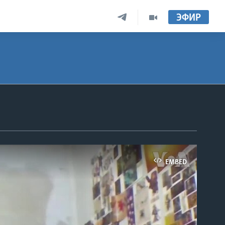
ЭФИР
EMBED