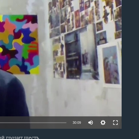
able
30:09
ой грозит шесть