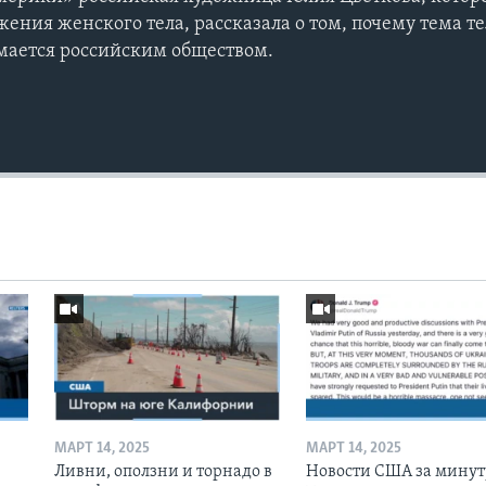
ения женского тела, рассказала о том, почему тема те
мается российским обществом.
МАРТ 14, 2025
МАРТ 14, 2025
Ливни, оползни и торнадо в
Новости США за минут