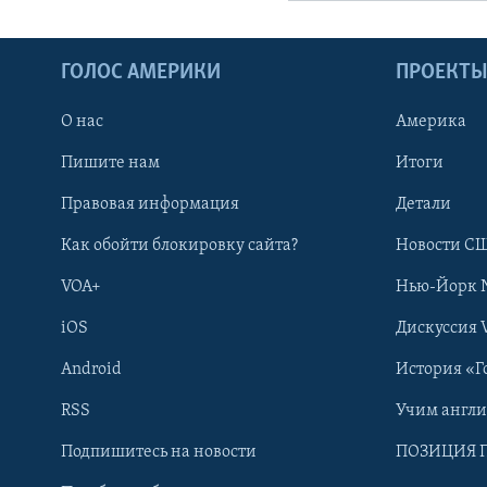
ГОЛОС АМЕРИКИ
ПРОЕКТ
О нас
Америка
Пишите нам
Итоги
Правовая информация
Детали
Как обойти блокировку сайта?
Новости СШ
VOA+
Нью-Йорк 
iOS
Дискуссия 
Android
История «Г
RSS
Учим англ
Learning English
Подпишитесь на новости
ПОЗИЦИЯ 