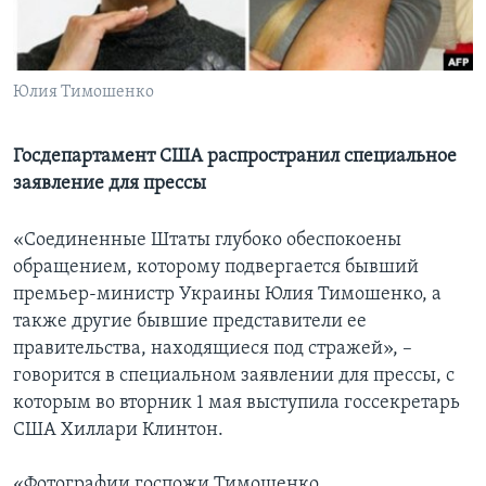
Learning English
Юлия Тимошенко
СОЦИАЛЬНЫЕ СЕТИ
Госдепартамент США распространил специальное
заявление для прессы
Языки
«Соединенные Штаты глубоко обеспокоены
обращением, которому подвергается бывший
премьер-министр Украины Юлия Тимошенко, а
также другие бывшие представители ее
правительства, находящиеся под стражей», –
говорится в специальном заявлении для прессы, с
которым во вторник 1 мая выступила госсекретарь
США Хиллари Клинтон.
«Фотографии госпожи Тимошенко,