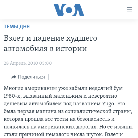
Линки
доступности
Перейти
ТЕМЫ ДНЯ
на
ГЛАВНОЕ
Взлет и падение худшего
основной
ПРОГРАММЫ
контент
автомобиля в истории
ПРОЕКТЫ
Перейти
АМЕРИКА
к
28 Апрель, 2010 03:00
ЭКСПЕРТИЗА
НОВОСТИ ЗА МИНУТУ
УЧИМ АНГЛИЙСКИЙ
основной
Поделиться
ИНТЕРВЬЮ
ИТОГИ
НАША АМЕРИКАНСКАЯ ИСТОРИЯ
навигации
Перейти
ФАКТЫ ПРОТИВ ФЕЙКОВ
Многие американцы уже забыли недолгий бум
ПОЧЕМУ ЭТО ВАЖНО?
А КАК В АМЕРИКЕ?
в
1980-х, вызванный маленьким и невероятно
ЗА СВОБОДУ ПРЕССЫ
ДИСКУССИЯ VOA
АРТЕФАКТЫ
поиск
дешевым автомобилем под названием Yugo. Это
УЧИМ АНГЛИЙСКИЙ
ДЕТАЛИ
АМЕРИКАНСКИЕ ГОРОДКИ
была первая машина из социалистической страны,
которая прошла все тесты на безопасность и
ВИДЕО
НЬЮ-ЙОРК NEW YORK
ТЕСТЫ
появилась на американских дорогах. Но ее изъяны
ПОДПИСКА НА НОВОСТИ
АМЕРИКА. БОЛЬШОЕ ПУТЕШЕСТВИЕ
стали причиной немалого числа шуток. Взлет и