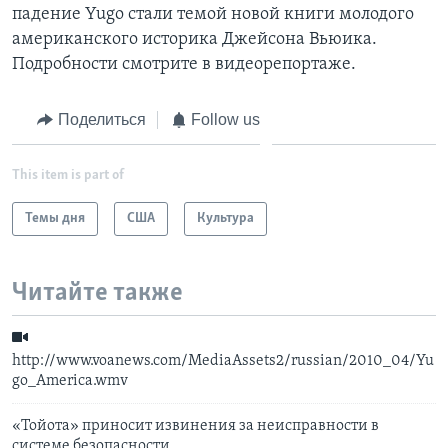
падение Yugo стали темой новой книги молодого
Learning English
американского историка Джейсона Вьюика.
Подробности смотрите в видеорепортаже.
СОЦИАЛЬНЫЕ СЕТИ
Поделиться
Follow us
This item is part of
Языки
Темы дня
США
Культура
Читайте также
http://www.voanews.com/MediaAssets2/russian/2010_04/Yu
go_America.wmv
«Тойота» приносит извинения за неисправности в
системе безопасности