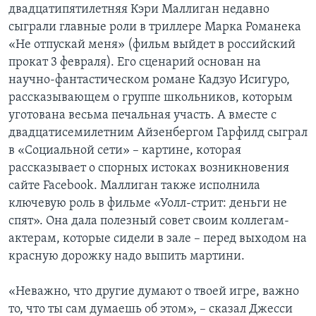
двадцатипятилетняя Кэри Маллиган недавно
сыграли главные роли в триллере Марка Романека
«Не отпускай меня» (фильм выйдет в российский
прокат 3 февраля). Его сценарий основан на
научно-фантастическом романе Кадзуо Исигуро,
рассказывающем о группе школьников, которым
уготована весьма печальная участь. А вместе с
двадцатисемилетним Айзенбергом Гарфилд сыграл
в «Социальной сети» – картине, которая
рассказывает о спорных истоках возникновения
сайте Facebook. Маллиган также исполнила
ключевую роль в фильме «Уолл-стрит: деньги не
спят». Она дала полезный совет своим коллегам-
актерам, которые сидели в зале – перед выходом на
красную дорожку надо выпить мартини.
«Неважно, что другие думают о твоей игре, важно
то, что ты сам думаешь об этом», – сказал Джесси