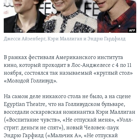
Learning English
СОЦИАЛЬНЫЕ СЕТИ
Джесси Айзенберг, Кэри Маллиган и Эндрю Гардфилд
Языки
В рамках фестиваля Американского института
кино, который проходит в Лос-Анджелесе с 4 по 11
ноября, состоялся так называемый «круглый стол»
«Молодой Голливуд».
На самом деле никакого стола не было, а на сцене
Egyptian Theatre, что на Голливудском бульваре,
восседали оскаровская номинантка Кэри Маллиган
(«Воспитание чувств», «Не отпускай меня», «Уолл-
стрит: деньги не спят»), новый Человек-паук
Эндрю Гарфилд («Мальчик А», «Не отпускай