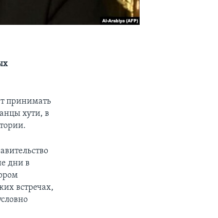
ых
ет принимать
анцы хути, в
тории.
равительство
е дни в
тором
ких встречах,
условно