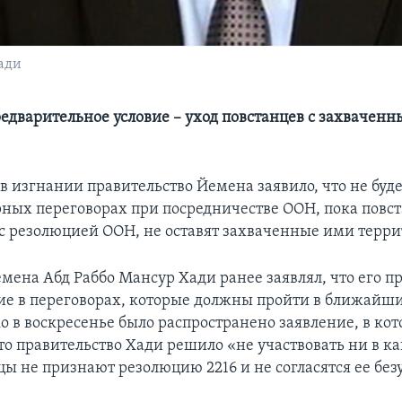
ади
едварительное условие – уход повстанцев с захваченн
в изгнании правительство Йемена заявило, что не буд
рных переговорах при посредничестве ООН, пока повст
 с резолюцией ООН, не оставят захваченные ими терри
мена Абд Раббо Мансур Хади ранее заявлял, что его п
ие в переговорах, которые должны пройти в ближайши
о в воскресенье было распространено заявление, в ко
то правительство Хади решило «не участвовать ни в ка
цы не признают резолюцию 2216 и не согласятся ее без