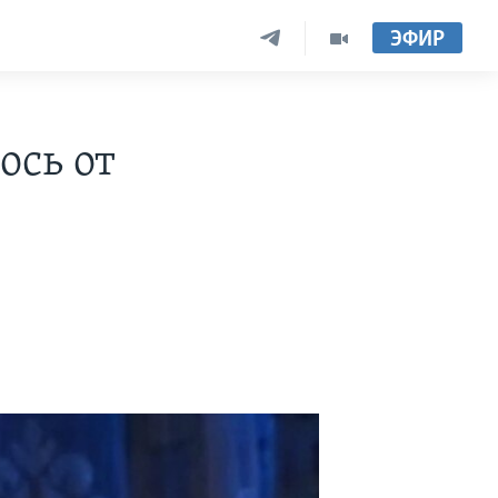
ЭФИР
ось от