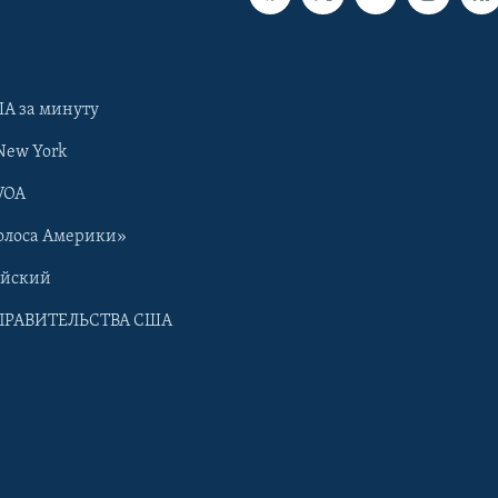
А за минуту
New York
VOA
олоса Америки»
ийский
ПРАВИТЕЛЬСТВА США