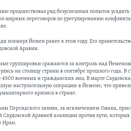
нию предшествовал ряд безуспешных попыток усадит
тол мирных переговоров по урегулированию конфликт
ане.
и покинул Йемен ранее в этом году. Его правительств
удовской Аравии.
ые группировки сражаются за контроль над Йеменом 
улись на столицу страны в сентябре прошлого года. В 
е 4500 военных и гражданских лиц. В марте Саудовска
шную наступательную операцию в Йемене, что привело
уманитарного кризиса в стране.
аны Персидского залива, за исключением Омана, при
й Саудовской Аравией коалиции против хути, которых
 Иран.