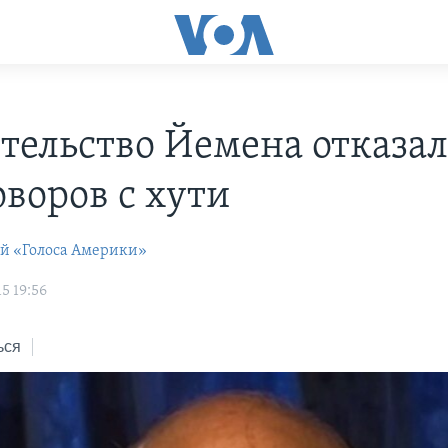
тельство Йемена отказал
оворов с хути
ей «Голоса Америки»
5 19:56
ься