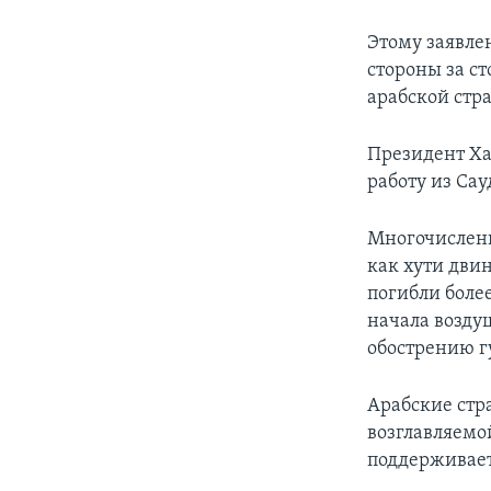
Этому заявле
стороны за с
арабской стр
Президент Хад
работу из Са
Многочисленн
как хути двин
погибли боле
начала возду
обострению г
Арабские стр
возглавляемо
поддерживает