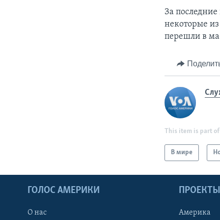
За последние
некоторые из
перешли в ма
Поделит
Слу
This item is part of
В мире
Н
ГОЛОС АМЕРИКИ
ПРОЕКТ
О нас
Америка