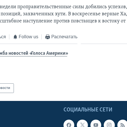
 недели проправительственные силы добились успехов,
 позиций, захваченных хути. В воскресенье верные Ха
сштабное наступление против повстанцев к востоку от
ься
Follow us
Распечатать
жба новостей «Голоса Америки»
овости
Ы
СОЦИАЛЬНЫЕ СЕТИ