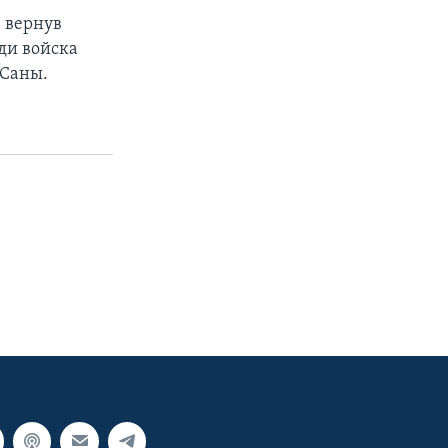
 вернув
ди войска
 Саны.