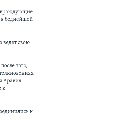
ь враждующие
а в беднейшей
о ведет свою
после того,
столкновениях
я Аравия
 к
соединились к