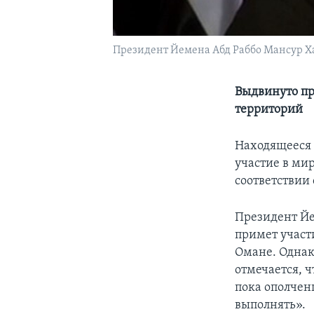
Президент Йемена Абд Раббо Мансур Х
Выдвинуто пр
территорий
Находящееся 
участие в ми
соответствии
Президент Йе
примет участ
Омане. Однак
отмечается, ч
пока ополчен
выполнять».