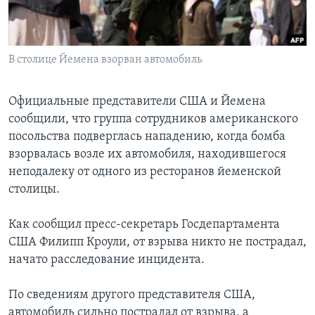
Learning English
В столице Йемена взорван автомобиль
СОЦИАЛЬНЫЕ СЕТИ
Официальные представители США и Йемена
сообщили, что группа сотрудников американского
Языки
посольства подверглась нападению, когда бомба
взорвалась возле их автомобиля, находившегося
неподалеку от одного из ресторанов йеменской
столицы.
Как сообщил пресс-секретарь Госдепартамента
США Филипп Кроули, от взрыва никто не пострадал,
начато расследование инцидента.
По сведениям другого представителя США,
автомобиль сильно пострадал от взрыва, а