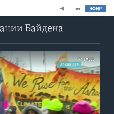
ЭФИР
ации Байдена
EMBED