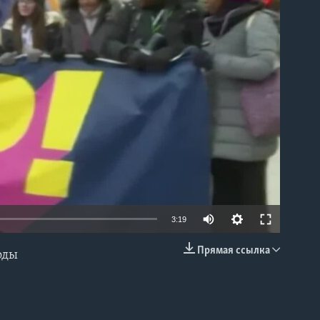
able
3:19
Прямая ссылка
оды
EMBED