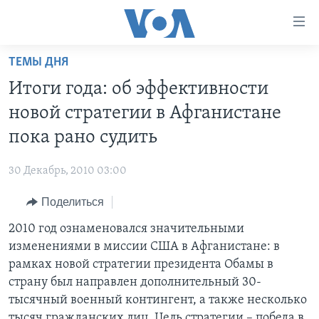
Линки
доступности
Перейти
ТЕМЫ ДНЯ
на
ГЛАВНОЕ
Итоги года: об эффективности
основной
ПРОГРАММЫ
контент
новой стратегии в Афганистане
ПРОЕКТЫ
Перейти
АМЕРИКА
пока рано судить
к
ЭКСПЕРТИЗА
НОВОСТИ ЗА МИНУТУ
УЧИМ АНГЛИЙСКИЙ
основной
30 Декабрь, 2010 03:00
ИНТЕРВЬЮ
ИТОГИ
НАША АМЕРИКАНСКАЯ ИСТОРИЯ
навигации
Перейти
Поделиться
ФАКТЫ ПРОТИВ ФЕЙКОВ
ПОЧЕМУ ЭТО ВАЖНО?
А КАК В АМЕРИКЕ?
в
2010 год ознаменовался значительными
ЗА СВОБОДУ ПРЕССЫ
ДИСКУССИЯ VOA
АРТЕФАКТЫ
поиск
изменениями в миссии США в Афганистане: в
УЧИМ АНГЛИЙСКИЙ
ДЕТАЛИ
АМЕРИКАНСКИЕ ГОРОДКИ
рамках новой стратегии президента Обамы в
ВИДЕО
страну был направлен дополнительный 30-
НЬЮ-ЙОРК NEW YORK
ТЕСТЫ
тысячный военный контингент, а также несколько
ПОДПИСКА НА НОВОСТИ
АМЕРИКА. БОЛЬШОЕ ПУТЕШЕСТВИЕ
тысяч гражданских лиц. Цель стратегии – победа в