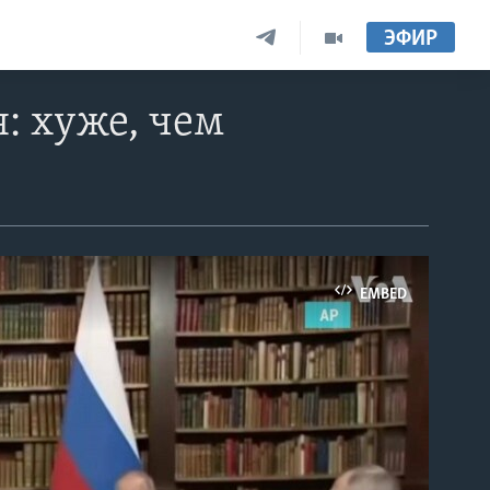
ЭФИР
: хуже, чем
EMBED