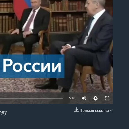
able
5:48
Прямая ссылка
оду
EMBED