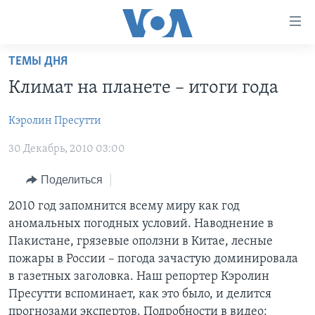
Линки
доступности
Перейти
ТЕМЫ ДНЯ
на
ГЛАВНОЕ
Климат на планете – итоги года
основной
ПРОГРАММЫ
контент
Кэролин Пресутти
ПРОЕКТЫ
Перейти
АМЕРИКА
к
30 Декабрь, 2010 03:00
ЭКСПЕРТИЗА
НОВОСТИ ЗА МИНУТУ
УЧИМ АНГЛИЙСКИЙ
основной
ИНТЕРВЬЮ
ИТОГИ
НАША АМЕРИКАНСКАЯ ИСТОРИЯ
навигации
Поделиться
Перейти
ФАКТЫ ПРОТИВ ФЕЙКОВ
ПОЧЕМУ ЭТО ВАЖНО?
А КАК В АМЕРИКЕ?
2010 год запомнится всему миру как год
в
аномальных погодных условий. Наводнение в
ЗА СВОБОДУ ПРЕССЫ
ДИСКУССИЯ VOA
АРТЕФАКТЫ
поиск
Пакистане, грязевые оползни в Китае, лесные
УЧИМ АНГЛИЙСКИЙ
ДЕТАЛИ
АМЕРИКАНСКИЕ ГОРОДКИ
пожары в России – погода зачастую доминировала
в газетных заголовка. Наш репортер Кэролин
ВИДЕО
НЬЮ-ЙОРК NEW YORK
ТЕСТЫ
Пресутти вспоминает, как это было, и делится
ПОДПИСКА НА НОВОСТИ
АМЕРИКА. БОЛЬШОЕ ПУТЕШЕСТВИЕ
прогнозами экспертов. Подробности в видео: