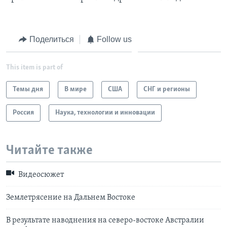
Learning English
Поделиться
Follow us
СОЦИАЛЬНЫЕ СЕТИ
This item is part of
Темы дня
В мире
США
СНГ и регионы
Языки
Россия
Наука, технологии и инновации
Читайте также
Видеосюжет
Землетрясение на Дальнем Востоке
В результате наводнения на северо-востоке Австралии