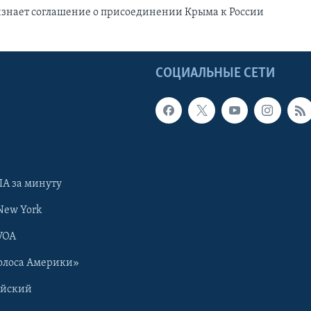
изнает соглашение о присоединении Крыма к России
Ы
СОЦИАЛЬНЫЕ СЕТИ
А за минуту
New York
VOA
олоса Америки»
ийский