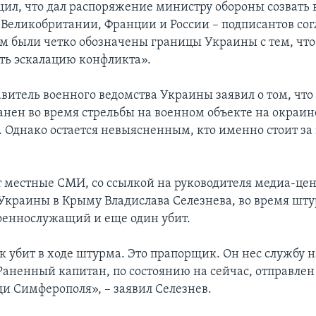
ил, что дал распоряжение министру обороны созвать в
 Великобритании, Франции и России – подписантов со
ром были четко обозначены границы Украины с тем, чт
ть эскалацию конфликта».
авитель военного ведомства Украины заявил о том, чт
анен во время стрельбы на военном объекте на окраин
 Однако остается невыясненным, кто именно стоит за
 местные СМИ, со ссылкой на руководителя медиа-це
краины в Крыму Владислава Селезнева, во время шт
оеннослужащий и еще один убит.
к убит в ходе штурма. Это прапорщик. Он нес службу 
 Раненный капитан, по состоянию на сейчас, отправлен
и Симферополя», – заявил Селезнев.