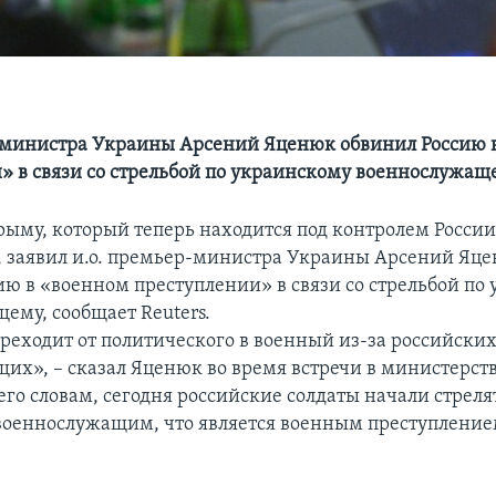
-министра Украины Арсений Яценюк обвинил Россию 
» в связи со стрельбой по украинскому военнослужащ
рыму, который теперь находится под контролем России,
, заявил и.о. премьер-министра Украины Арсений Яце
ию в «военном преступлении» в связи со стрельбой по
ему, сообщает Reuters.
реходит от политического в военный из-за российски
их», – сказал Яценюк во время встречи в министерст
го словам, сегодня российские солдаты начали стреля
оеннослужащим, что является военным преступлением