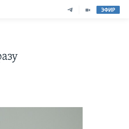
ЭФИР
фазу