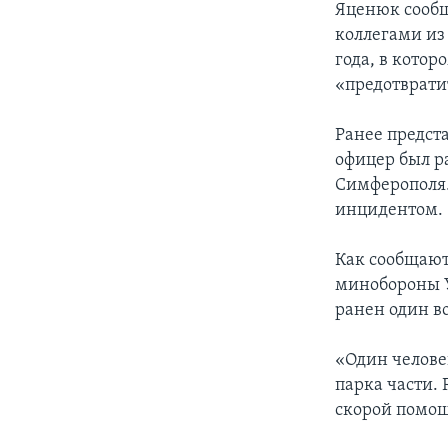
Яценюк сообщ
коллегами из
года, в кото
«предотврати
Ранее предст
офицер был р
Симферополя.
инцидентом.
Как сообщают
минобороны У
ранен один в
«Один челове
парка части.
скорой помощ