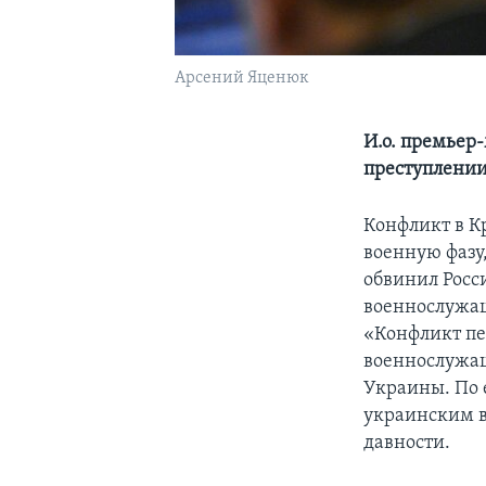
Арсений Яценюк
И.о. премьер
преступлении
Конфликт в К
военную фазу
обвинил Росс
военнослужащ
«Конфликт пе
военнослужащ
Украины. По е
украинским в
давности.