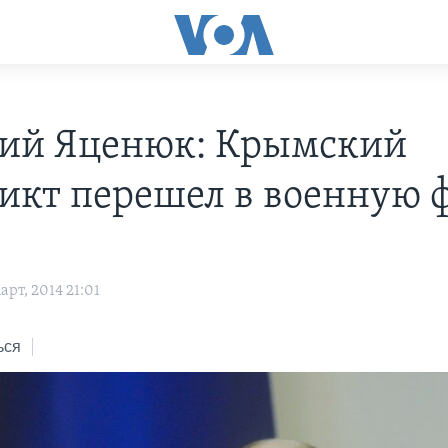
ий Яценюк: Крымский
икт перешел в военную 
рт, 2014 21:01
ься