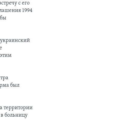
стречу с его
глашения 1994
обы
о украинский
е
 этим
нтра
урма был
на территории
 в больницу