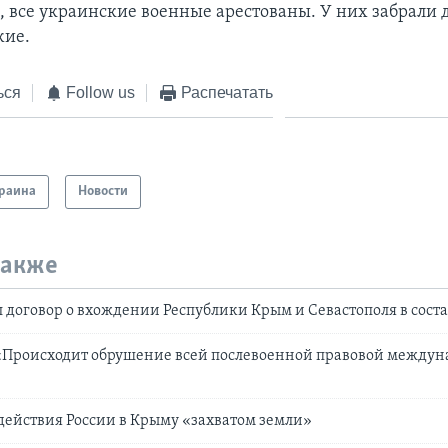
м, все украинские военные арестованы. У них забрали
жие.
ься
Follow us
Распечатать
раина
Новости
также
 договор о вхождении Республики Крым и Севастополя в соста
 «Происходит обрушение всей послевоенной правовой между
действия России в Крыму «захватом земли»