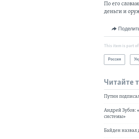
По его слова
деньги и ору
Поделит
This item is part of
Россия
Ук
Читайте 
Путин подписал
Андрей Зубов:
системы»
Байден назвал 