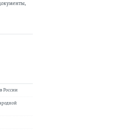
 документы,
в России
народной