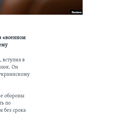
в «военном
ему
 вступил в
нюк. Он
 украинскому
х
ве обороны
ть по
 без срока