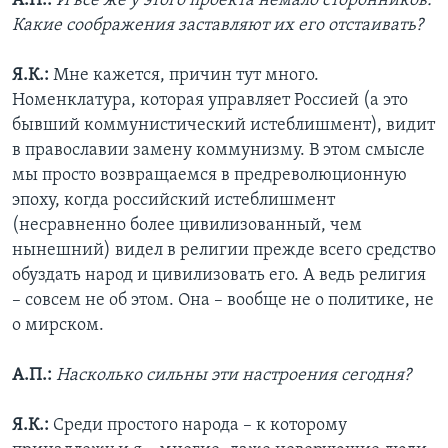
А.П.:
И все же у этого проекта немало сторонников.
Какие соображения заставляют их его отстаивать?
Я.К.:
Мне кажется, причин тут много.
Номенклатура, которая управляет Россией (а это
бывший коммунистический истеблишмент), видит
в православии замену коммунизму. В этом смысле
мы просто возвращаемся в предреволюционную
эпоху, когда российский истеблишмент
(несравненно более цивилизованный, чем
нынешний) видел в религии прежде всего средство
обуздать народ и цивилизовать его. А ведь религия
– совсем не об этом. Она – вообще не о политике, не
о мирском.
А.П.:
Насколько сильны эти настроения сегодня?
Я.К.:
Среди простого народа – к которому