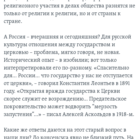
религиозного участия в делах общества разнятся не
только от религии к религии, но и от страны к
стране.
А Россия – вчерашняя и сегодняшняя? Для русской
культуры отношения между государством и
церковью – проблема, мягко говоря, не новая.
Исторический опыт – в изобилии; вот только
интерпретировали его по-разному. «Спасительно
для… России… что государство у нас не отступается
от церкви», – говорил Константин Леонтьев в 1891
году. «Открытая вражда государства к Церкви
скорее служит ее возрождению… Предательское
покровительство может водворить “мерзость
запустения”…» – писал Алексей Аскольдов в 1918-м.
Какие же ответы даются на этот старый вопрос в
наши дни? До консенсуса явно не близкий путь. На