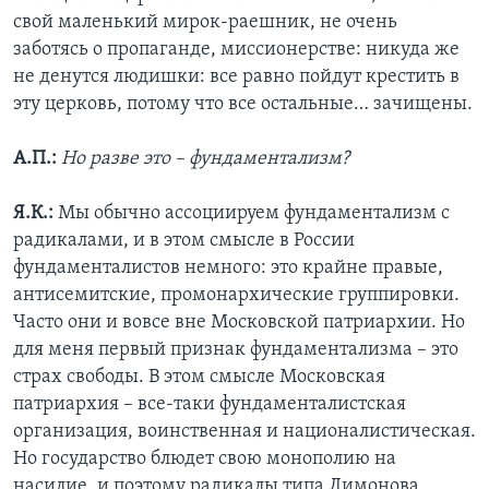
свой маленький мирок-раешник, не очень
заботясь о пропаганде, миссионерстве: никуда же
не денутся людишки: все равно пойдут крестить в
эту церковь, потому что все остальные… зачищены.
А.П.:
Но разве это – фундаментализм?
Я.К.:
Мы обычно ассоциируем фундаментализм с
радикалами, и в этом смысле в России
фундаменталистов немного: это крайне правые,
антисемитские, промонархические группировки.
Часто они и вовсе вне Московской патриархии. Но
для меня первый признак фундаментализма – это
страх свободы. В этом смысле Московская
патриархия – все-таки фундаменталистская
организация, воинственная и националистическая.
Но государство блюдет свою монополию на
насилие, и поэтому радикалы типа Лимонова,