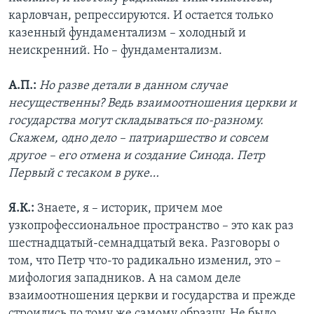
карловчан, репрессируются. И остается только
казенный фундаментализм – холодный и
неискренний. Но – фундаментализм.
А.П.:
Но разве детали в данном случае
несущественны? Ведь взаимоотношения церкви и
государства могут складываться по-разному.
Скажем, одно дело – патриаршество и совсем
другое – его отмена и создание Синода. Петр
Первый с тесаком в руке…
Я.К.:
Знаете, я – историк, причем мое
узкопрофессиональное пространство – это как раз
шестнадцатый-семнадцатый века. Разговоры о
том, что Петр что-то радикально изменил, это –
мифология западников. А на самом деле
взаимоотношения церкви и государства и прежде
строились по тому же самому образцу. Не было