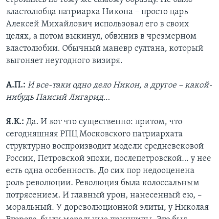
властолюбца патриарха Никона – просто царь
Алексей Михайлович использовал его в своих
целях, а потом выкинул, обвинив в чрезмерном
властолюбии. Обычный маневр султана, который
выгоняет неугодного визиря.
А.П.:
И все-таки одно дело Никон, а другое – какой-
нибудь Паисий Лигарид…
Я.К.:
Да. И вот что существенно: притом, что
сегодняшняя РПЦ Московского патриархата
структурно воспроизводит модели средневековой
России, Петровской эпохи, послепетровской… у нее
есть одна особенность. До сих пор недооценена
роль революции. Революция была колоссальным
потрясением. И главный урон, нанесенный ею, –
моральный. У дореволюционной элиты, у Николая