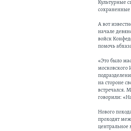
Культурные с
сохраненные
А вот извест
начале девян
войск Конфед
помочь абхаз
«Это было ма
московского 
подразделени
на стороне с
встречался. 
говорили: «Н
Нового похода
проходят меж
центральное 