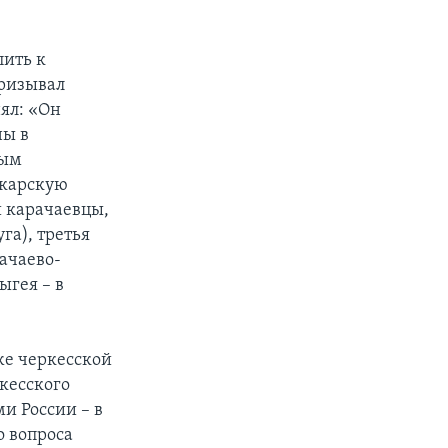
пить к
призывал
ял: «Он
ны в
ным
лкарскую
и карачаевцы,
га), третья
ачаево-
ыгея – в
кже черкесской
кесского
и России – в
о вопроса