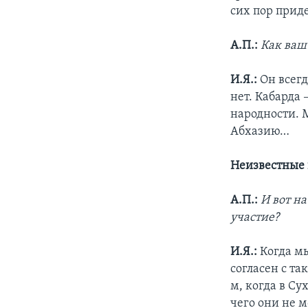
сих пор прид
А.П.:
Как ваш
И.Я.:
Он всегд
нет. Кабарда 
народности. 
Абхазию…
Неизвестные
А.П.:
И вот н
участие?
И.Я.:
Когда мы
согласен с т
м, когда в Су
чего они не м