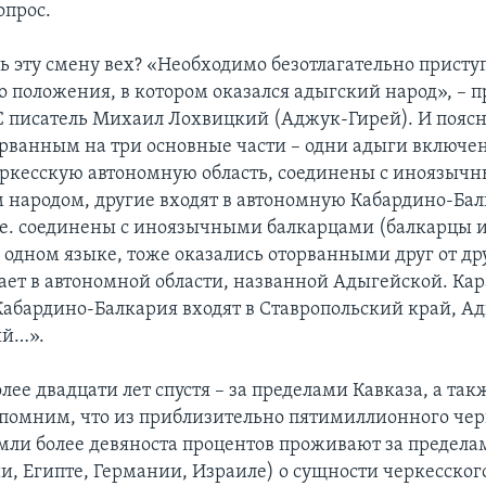
опрос.
ь эту смену вех? «Необходимо безотлагательно присту
о положения, в котором оказался адыгский народ», – 
 писатель Михаил Лохвицкий (Аджук-Гирей). И поясн
орванным на три основные части – одни адыги включе
ркесскую автономную область, соединены с иноязыч
 народом, другие входят в автономную Кабардино-Ба
т.е. соединены с иноязычными балкарцами (балкарцы 
одном языке, тоже оказались оторванными друг от дру
ает в автономной области, названной Адыгейской. Кар
Кабардино-Балкария входят в Ставропольский край, Ад
ий…».
олее двадцати лет спустя – за пределами Кавказа, а та
помним, что из приблизительно пятимиллионного чер
мли более девяноста процентов проживают за пределам
и, Египте, Германии, Израиле) о сущности черкесског