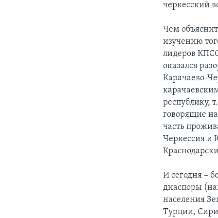
черкесский в
Чем объяснит
изучению тог
лидеров КПСС
оказался раз
Карачаево-Че
карачаевским
республику, 
говорящие на 
часть прожив
Черкессия и 
Краснодарск
И сегодня – б
диаспоры (на
населения Зе
Турции, Сири