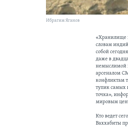
Ибрагим Яганов
«Хранилище к
словам индий
собой сегодн
даже в двадц
немыслимой 
арсеналом СМ
конфликтам т
тупик самых 
точка», инфо
мировым цен
Кто ведет сег
Ваххабиты пр