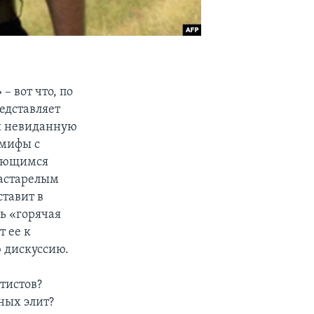
 вот что, по
едставляет
ия невиданную
 мифы с
ляющимся
застарелым
ставит в
ь «горячая
 ее к
 дискуссию.
тистов?
ных элит?