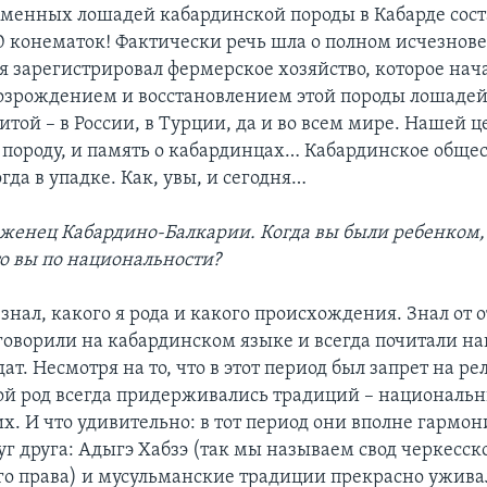
еменных лошадей кабардинской породы в Кабарде сос
 конематок! Фактически речь шла о полном исчезнов
 я зарегистрировал фермерское хозяйство, которое нач
озрождением и восстановлением этой породы лошадей
той – в России, в Турции, да и во всем мире. Нашей 
у породу, и память о кабардинцах… Кабардинское обще
гда в упадке. Как, увы, и сегодня…
оженец Кабардино-Балкарии. Когда вы были ребенком,
то вы по национальности?
 знал, какого я рода и какого происхождения. Знал от о
 говорили на кабардинском языке и всегда почитали 
ат. Несмотря на то, что в этот период был запрет на р
ой род всегда придерживались традиций – националь
х. И что удивительно: в тот период они вполне гармо
уг друга: Адыгэ Хабзэ (так мы называем свод черкесск
о права) и мусульманские традиции прекрасно уживал