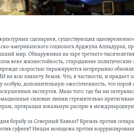
ультурных сценариев, существующих одновременно» –
ско-американского социолога Арджуна Аппадурая, пр
яшний мир. Обнаруживая на заре третьего тысячелет
атом веке жизнестойкость, стародавние политические
прежде скоростью тиражируются непрерывно обнов
И на всю планету Земля. Что, в частности, и придает 
у особую, дополнительную ожесточенность, что порой 
искушенных экспертов. Мало того: где бы ни затерялас
рмационные силовые линии стремительно притягивают
трам, превращая локальную распрю в международную
одня борьбу за Северный Кавказ? Кремль против сепара
отив суфиев? Нищая молодежь против коррумпирован