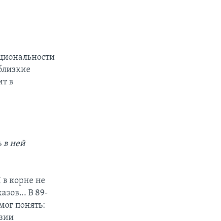
ациональности
 близкие
ит в
 в ней
 в корне не
хазов… В 89-
мог понять:
азии