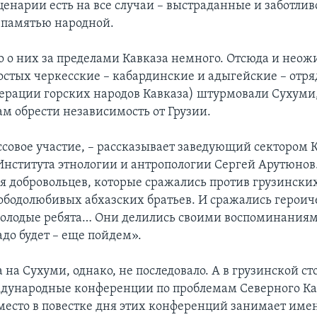
ценарии есть на все случаи – выстраданные и заботлив
 памятью народной.
но о них за пределами Кавказа немного. Отсюда и неож
остых черкесские – кабардинские и адыгейские – отряд
ерации горских народов Кавказа) штурмовали Сухуми
ам обрести независимость от Грузии.
ссовое участие, – рассказывает заведующий сектором 
Института этнологии и антропологии Сергей Арутюнов
я добровольцев, которые сражались против грузински
вободолюбивых абхазских братьев. И сражались героич
Молодые ребята… Они делились своими воспоминания
адо будет – еще пойдем».
 на Сухуми, однако, не последовало. А в грузинской ст
дународные конференции по проблемам Северного Ка
место в повестке дня этих конференций занимает име