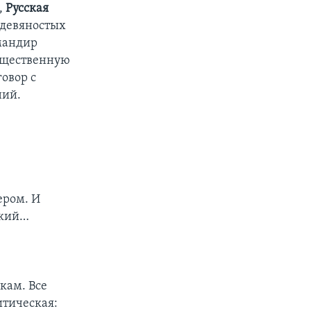
,
Русская
 девяностых
мандир
бщественную
овор с
ний.
ером. И
ский…
кам. Все
итическая: