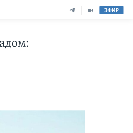
ЭФИР
адом: