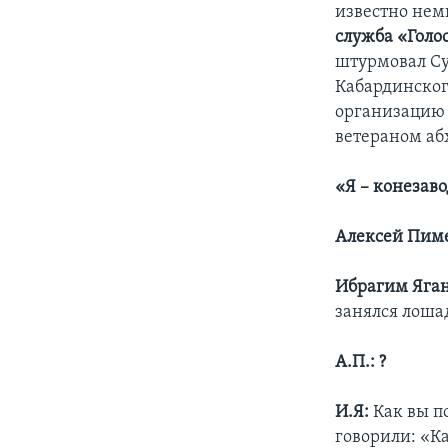
известно нем
служба «Голо
штурмовал Су
Кабардинског
организацию 
ветераном аб
«Я – конезав
Алексей Пим
Ибрагим Яган
занялся лоша
А.П.: ?
И.Я:
Как вы по
говорили: «К