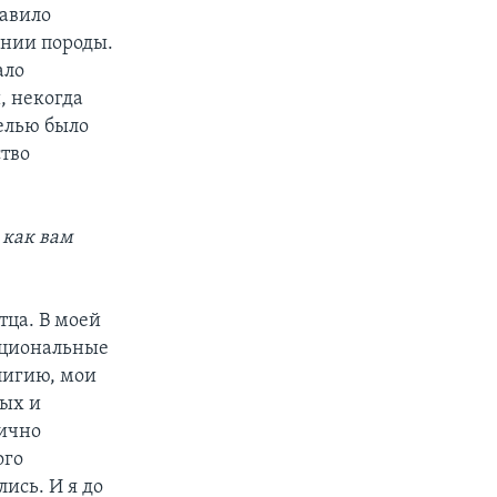
тавило
ении породы.
ало
, некогда
целью было
ство
 как вам
тца. В моей
национальные
елигию, мои
ных и
нично
ого
ись. И я до