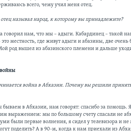
ерживаюсь всего, чему учил меня отец.
 отец называл народ, к которому вы принадлежите?
а говорил нам, что мы – адыги. Кабардинец – такой н
– это местность, где живут адыги и абазины, две очень
Мой род вышел из абазинского племени и дальше уход
 войны
ачинается война в Абхазии. Почему вы решили принять
 бываем в Абхазии, нам говорят: спасибо за помощь. Я
аким выражением: мы по большому счету спасали не аб
хуми были первые волнения, я сидел у телевизора и не 
огут поделить? А в 90-м, когда к нам приехали из Абх