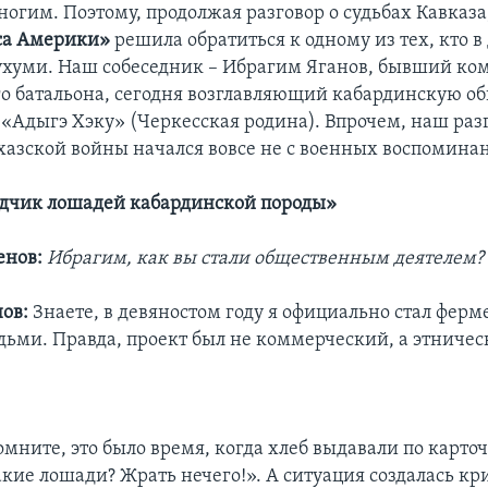
ногим. Поэтому, продолжая разговор о судьбах Кавказа
са Америки»
решила обратиться к одному из тех, кто в
хуми. Наш собеседник – Ибрагим Яганов, бывший ко
о батальона, сегодня возглавляющий кабардинскую о
«Адыгэ Хэку» (Черкесская родина). Впрочем, наш разг
хазской войны начался вовсе не с военных воспомина
одчик лошадей кабардинской породы»
енов:
Ибрагим, как вы стали общественным деятелем?
ов:
Знаете, в девяностом году я официально стал ферм
дьми. Правда, проект был не коммерческий, а этниче
мните, это было время, когда хлеб выдавали по карточ
акие лошади? Жрать нечего!». А ситуация создалась кр