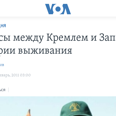
ДНЯ
сы между Кремлем и Зап
рии выживания
ов
варь, 2011 03:00
ься