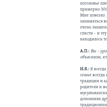
поголовье пл
примерно 300
Мне повезло:
заниматься в
очень знамени
спасти – и эт
находилось то
А.П.:
Вы – ур
объясняли, к
И.Я.:
Я всегда
семье всегда
традиции и ад
родители и м
мусульмански
дополняли др
традиционног