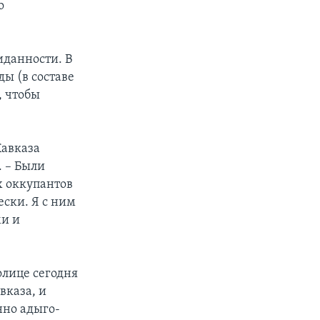
о
иданности. В
ы (в составе
, чтобы
Кавказа
. – Были
х оккупантов
ески. Я с ним
ми и
олице сегодня
вказа, и
нно адыго-