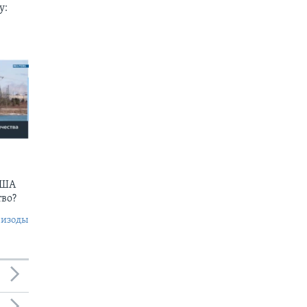
у:
США
тво?
пизоды