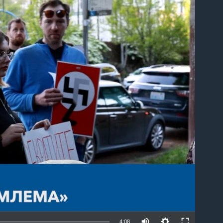
able
4:08