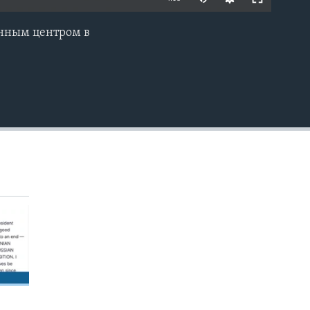
енным центром в
EMBED