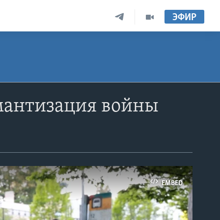
ЭФИР
омантизация войны
EMBED