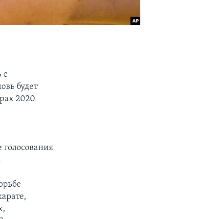
 с
овь будет
рах 2020
е голосования
.
борьбе
арате,
х,