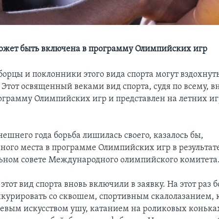
ожет быть включена в программу Олимпийских игр
орцы и поклонники этого вида спорта могут вздохнуть
Этот освященный веками вид спорта, судя по всему, вн
ограмму Олимпийских игр и представлен на летних иг
ешнего года борьба лишилась своего, казалось бы,
ного места в программе Олимпийских игр в результат
ьном совете Международного олимпийского комитета
этот вид спорта вновь включили в заявку. На этот раз 
курировать со сквошем, спортивным скалолазанием, к
евым искусством ушу, катанием на роликовых конька