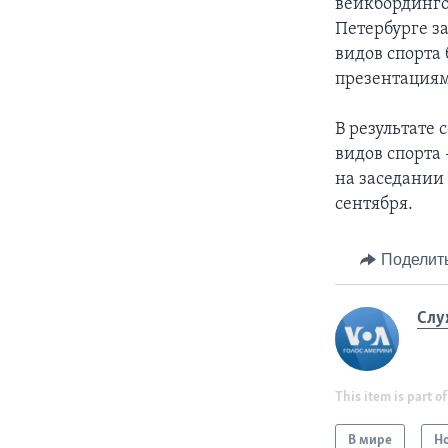
вейкбординго
Петербурге з
видов спорта
презентация
В результате 
видов спорта 
на заседании 
сентября.
Поделит
Слу
This item is part of
В мире
Н