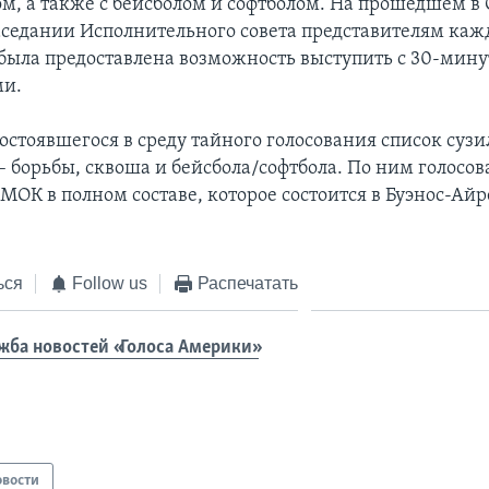
м, а также с бейсболом и софтболом. На прошедшем в 
аседании Исполнительного совета представителям кажд
 была предоставлена возможность выступить с 30-ми
ми.
состоявшегося в среду тайного голосования список сузи
– борьбы, сквоша и бейсбола/софтбола. По ним голосо
МОК в полном составе, которое состоится в Буэнос-Айр
ься
Follow us
Распечатать
жба новостей «Голоса Америки»
овости