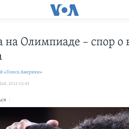
а на Олимпиаде – спор о 
а
ей «Голоса Америки»
ай, 2013 02:43
ься