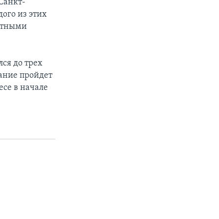
Санкт-
ого из этих
нутными
лся до трех
вание пройдет
есе в начале