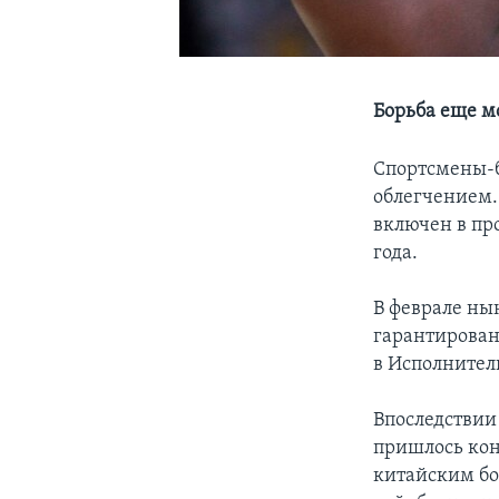
Борьба еще м
Спортсмены-б
облегчением. 
включен в пр
года.
В феврале нын
гарантирован
в Исполнител
Впоследствии 
пришлось кон
китайским бо