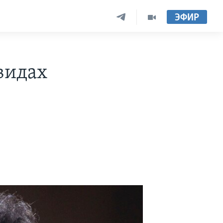
ЭФИР
видах