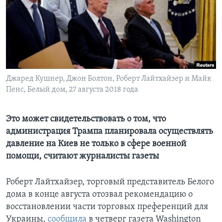
Learning English
СОЦИАЛЬНЫЕ СЕТИ
Джаред Кушнер, Джон Болтон, Роберт Лайтхайзер и Майк
Пенс, Белый дом, 27 августа 2018 года
Языки
Это может свидетельствовать о том, что
администрация Трампа планировала осуществлять
давление на Киев не только в сфере военной
помощи, считают журналисты газеты
Роберт Лайтхайзер, торговый представитель Белого
дома в конце августа отозвал рекомендацию о
восстановлении части торговых преференций для
Украины,
сообщила
в четверг газета Washington