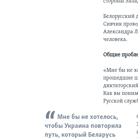
стороны Запа
Белорусский 
Сивчик прово
Александра Л
человека.
Общие пробл
«Мне бы не х
прошедшие ше
диктаторский
Как вы понима
Русской служ
Мне бы не хотелось,
чтобы Украина повторила
путь, который Беларусь