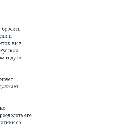
 бросить
сли и
итик ни в
 Русской
м году по
.
ирует
должает
дно
реодолеть его
литики со