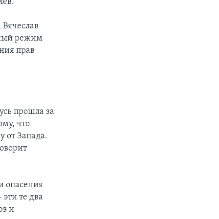
лев.
 Вячеслав
рный режим
ния прав
усь прошла за
му, что
 от Запада.
говорит
и опасения
эти те два
юз и