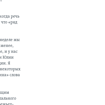
когда речь
 что «ряд
 неделе мы
 менее,
, и у нас
ии Юлии
ции. Я
в некоторых
ина» слова
оящим
пального
ремьер-