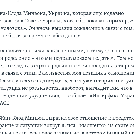
на-Клода Миньона, Украина, которая еще недавно
твовала в Совете Европы, могла бы показать пример, «
 человека». Он вновь выразил сожаление в связи с тем,
не были во время освобождены».
 их политическими заключенными, потому что на этой
 определение – что мы подразумеваем под этим. Тем не
 что сегодня в стране ряд личностей находятся в тюрьме
я в связи с этим. Вам известна моя позиция в отношен
я могу только подтвердить, что я уже говорил о ситуа
ситуация не развивается, наоборот, выглядит так, что 
ь тенденции ухудшения», – сообщает «Интерфакс-Укра
АСЕ.
а Жан-Клод Миньон выразил свое отношение к предст
раине и ситуации вокруг Юлии Тимошенко, на сайте о
иции появилось новое заявление, в котором бывший п