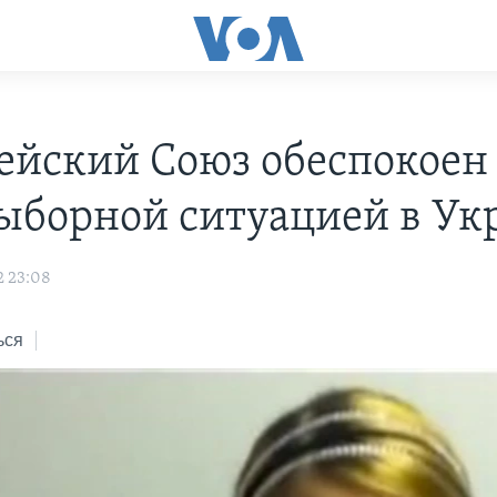
ейский Союз обеспокоен
ыборной ситуацией в Ук
2 23:08
ься