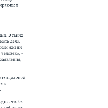
опирающей
ний. В таких
меть дело.
енной жизни
человек», –
 заявления,
нитенциарной
е в
.
одня, что бы
ь действует