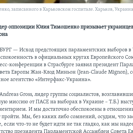
о, записанного в Харьковском госпитале. Харьков, Украина. 
ер оппозиции Юлия Тимошенко призывает украинцев 
она
СБУРГ —
Исход предстоящих парламентских выборов в
спокоенность в официальных кругах Европейского Сою
ресс-конференции в Страсбурге заявил президент Пар
вета Европы Жан-Клод Миньон (Jean-Claude Mignon), 
ое агентство «Интерфакс-Украина».
Andreas Gross, лидер группы социалистов, возглавивш
ую миссию от ПАСЕ на выборах в Украине – Т.Б.) выст
ентарием. И мы достаточно обеспокоены в отношении 
 пройти. Мы, без каких либо сомнений, осудим, что з
ае, если что-то не будет идти не так гладко, как мы наде
нтство президента Парламентской Ассамблеи Совета Е