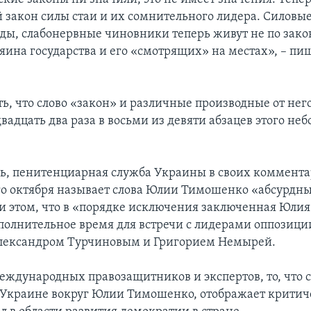
й закон силы стаи и их сомнительного лидера. Силовые
уды, слабонервные чиновники теперь живут не по закон
яина государства и его «смотрящих» на местах», – пи
ть, что слово «закон» и различные производные от не
вадцать два раза в восьми из девяти абзацев этого не
дь, пенитенциарная служба Украины в своих коммента
-го октября называет слова Юлии Тимошенко «абсурдн
и этом, что в «порядке исключения заключенная Юли
полнительное время для встречи с лидерами оппозици
лександром Турчиновым и Григорием Немырей.
ждународных правозащитников и экспертов, то, что 
 Украине вокруг Юлии Тимошенко, отображает критич