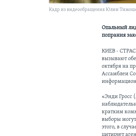
Кадр из видеообращения Юлии Тимошенк
Опальный лид
попрания зак
КИЕВ - СТРА
вызывают обе
октября на п
Ассамблеи Со
информационн
«Энди Гросс (
наблюдательн
кратким комм
выборы могут
этого, в случ
цитирует аге