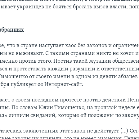
ывает украинцев не бояться бросать вызов власти, п
избранных
, что в стране наступает хаос без законов и ограниче
аны не выживают. С такими странами никто не хочет и
именно против этого. Против такой мутации обществ
ься и протестовать каждый разумный и ответственный 
имошенко от своего имени в одном из девяти абзацев
ября публикует ее Интернет-сайт.
вает о своем последнем протесте против действий Пе
ны. По словам Юлии Тимошенко, на прошлой неделе е
аз» лишили свиданий, которые ей положены по закону
ических заключенных этот закон не действует (…) Сег
кие законы ни значили, это не имеет значения. Тепер