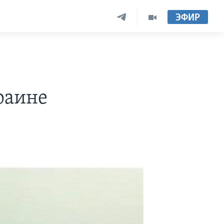
ЭФИР
раине