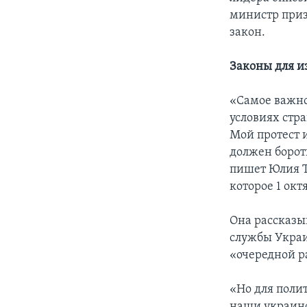
министр приз
закон.
Законы для 
«Самое важное
условиях стр
Мой протест 
должен борот
пишет Юлия Т
которое 1 окт
Она рассказы
службы Украи
«очередной р
«Но для полит
наши украинс