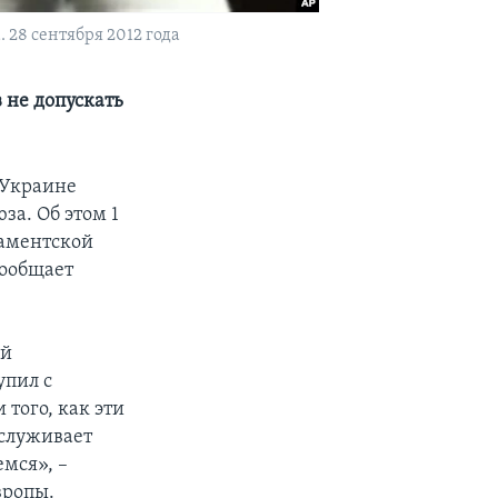
28 сентября 2012 года
не допускать
 Украине
за. Об этом 1
ламентской
сообщает
ий
упил с
того, как эти
аслуживает
емся», –
вропы.