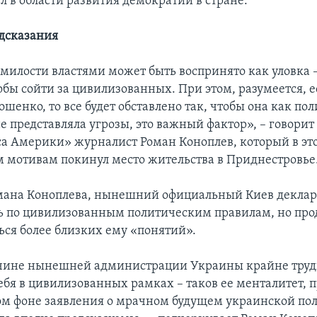
л в области развития демократии в стране.
дсказания
милости властями может быть воспринято как уловка –
обы сойти за цивилизованных. При этом, разумеется, е
шенко, то все будет обставлено так, чтобы она как пол
е представляла угрозы, это важный фактор», – говорит
са Америки» журналист Роман Коноплев, который в это
 мотивам покинул место жительства в Приднестровье
мана Коноплева, нынешний официальный Киев деклар
 по цивилизованным политическим правилам, но про
ся более близких ему «понятий».
ичине нынешней администрации Украины крайне тру
ебя в цивилизованных рамках – таков ее менталитет, п
том фоне заявления о мрачном будущем украинской по