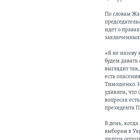
По словам Жа
председательс
идет о правах
заключенных 
«Я не назову
будем давать
выглядит так,
есть опасени
Тимошенко. И 
удивлен, что 
вопросах ест
президента П
В день, когд
выборам в Ук
лидера оппоз