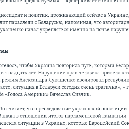
да вполне предсказуемы» – подчеркивает Роман Коноп
диссидент и политик, проживающий сейчас в Украине,
дит параллели с Беларусью, напоминая, что авторита
укашенко начал укрепляться именно на почве наруше
емы
отелось, чтобы Украина повторила путь, который Белар
стнадцать лет. Нарушение прав человека привело к то
 режим Александра Лукашенко изолировал республику
ете, ситуация в Беларуси сегодня очень трагична», – 
бе «Голоса Америки» Вячеслав Сивчик.
Он считает, что преследование украинской оппозиции 
Запада в отношении итогов парламентской кампании – 
аспекта ситуации в Украине, которые Европейский Со