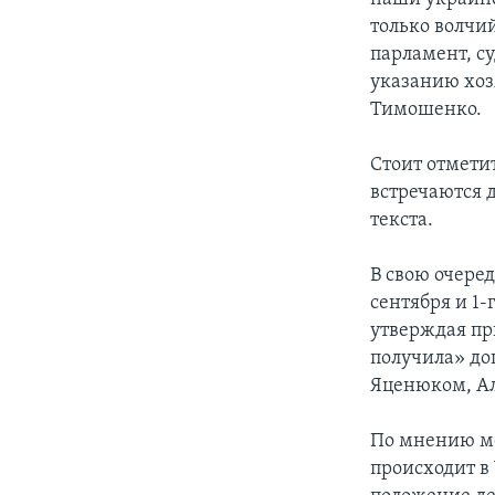
только волчи
парламент, с
указанию хоз
Тимошенко.
Стоит отмети
встречаются д
текста.
В свою очере
сентября и 1
утверждая пр
получила» до
Яценюком, А
По мнению ме
происходит в