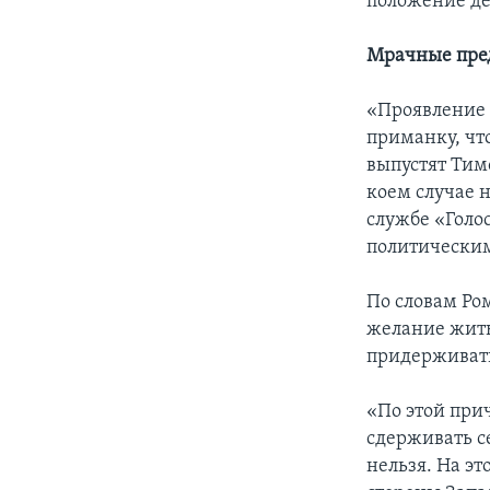
положение де
Мрачные пре
«Проявление 
приманку, чт
выпустят Тимо
коем случае н
службе «Голо
политическим
По словам Ро
желание жить
придерживать
«По этой пр
сдерживать с
нельзя. На э