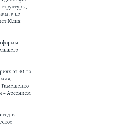
 структуры,
ам, а по
шет Юлия
го формы
большого
риях от 30-го
ыми»,
я Тимошенко
и – Арсением
сегодня
еское