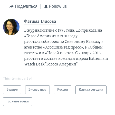
Поделиться
Follow us
Фатима Тлисовa
В журналистике с 1995 года. До прихода на
«Голос Америки» в 2010 году
работала собкором по Северному Кавказу в
агентстве «Ассошиэйтед пресс», в «Общей
газете» и в «Новой газете». С января 2016 г.
работает в составе команды отдела Extremism
Watch Desk "Голоса Америки"
This item is part of
В мире
Экспертиза
Россия
Кавказ сегодня
Горячие точки