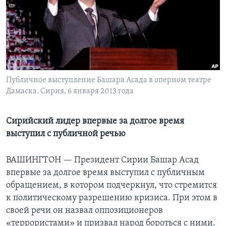
Learning English
СОЦИАЛЬНЫЕ СЕТИ
Публичное выступление Башара Асада в оперном театре
Дамаска. Сирия, 6 января 2013 года
Языки
Сирийский лидер впервые за долгое время
выступил с публичной речью
ВАШИНГТОН —
Президент Сирии Башар Асад
впервые за долгое время выступил с публичным
обращением, в котором подчеркнул, что стремится
к политическому разрешению кризиса. При этом в
своей речи он назвал оппозиционеров
«террористами» и призвал народ бороться с ними.