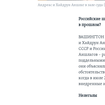
Андреас и Хайдрун Аншлаг в зале суда (
Российские ш
в прошлом?
ВАШИНГТОН
и Хайдрун Ан
СССР и Росси
Аншлагов – р
поддельными 
они объясня
обстоятельст
когда в июле
внедренные 
Нелегалы