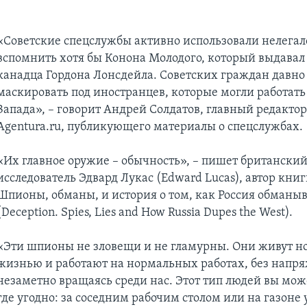
«Советские спецслужбы активно использовали нелегал
вспомнить хотя бы Конона Молодого, который выдавал 
канадца Гордона Лонсдейла. Советских граждан давно
маскировать под иностранцев, которые могли работать
Запада», – говорит Андрей Солдатов, главный редактор
Agentura.ru, публикующего материалы о спецслужбах.
«Их главное оружие – обычность», – пишет британски
исследователь Эдвард Лукас (Edward Lucas), автор кни
Шпионы, обманы, и история о том, как Россия обманы
(Deception. Spies, Lies and How Russia Dupes the West).
«Эти шпионы не зловещи и не гламурны. Они живут 
жизнью и работают на нормальных работах, без напр
незаметно вращаясь среди нас. Этот тип людей вы мож
где угодно: за соседним рабочим столом или на газоне 