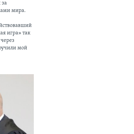
 за
ками мира.
ействовавший
ая игра» так
 через
вручили мой