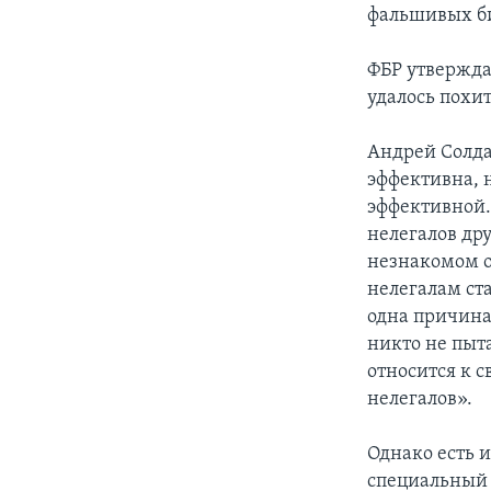
фальшивых б
ФБР утвержда
удалось похи
Андрей Солда
эффективна, 
эффективной.
нелегалов др
незнакомом о
нелегалам ст
одна причина
никто не пыт
относится к 
нелегалов».
Однако есть 
специальный 