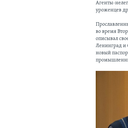
Агенты-нелег
уроженцев др
Прославленны
во время Вто
описывал сво
Ленинград и 
новый паспор
промышленник