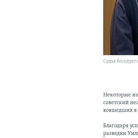
Судья беседует 
Некоторые из
советский не
вовшедших в
Благодаря ус
разведки Уил