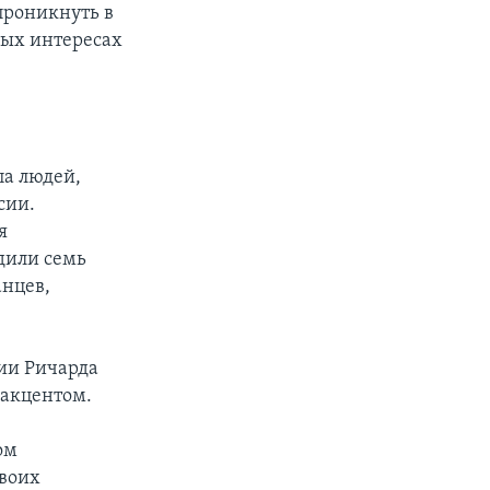
 проникнуть в
ных интересах
па людей,
сии.
я
дили семь
анцев,
фии Ричарда
 акцентом.
ом
своих