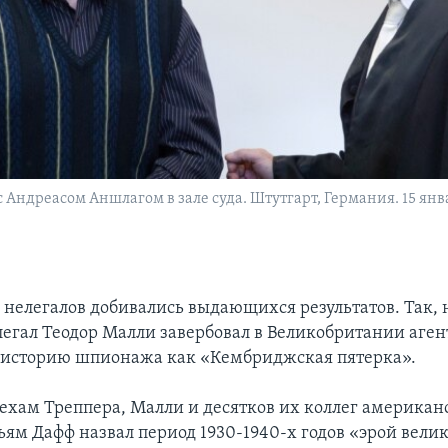
с Андреасом Аншлагом в зале суда. Штутгарт, Германия. 15 янв
 нелегалов добивались выдающихся результатов. Так,
легал Теодор Малли завербовал в Великобритании аген
 историю шпионажа как «Кембриджская пятерка».
пехам Треппера, Малли и десятков их коллег америка
ьям Дафф назвал период 1930-1940-х годов «эрой вели