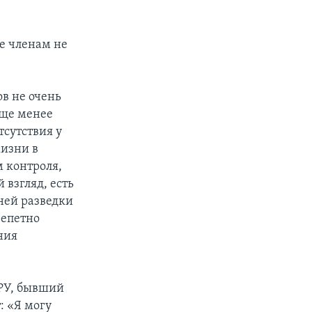
ее членам не
в не очень
еще менее
тсутствия у
жизни в
м контроля,
 взгляд, есть
ней разведки
репетно
ния
ЦРУ, бывший
: «Я могу