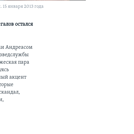
 15 января 2013 года
галов остался
ами Андреасом
азведслужбы
ужеская пара
уясь
ный акцент
торые
скандал,
и,