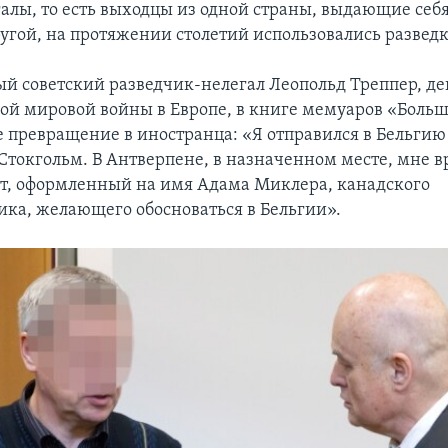
алы, то есть выходцы из одной страны, выдающие себя
угой, на протяжении столетий использовались развед
й советский разведчик-нелегал Леопольд Треппер, д
рой мировой войны в Европе, в книге мемуаров «Больш
е превращение в иностранца: «Я отправился в Бельгию
Стокгольм. В Антверпене, в назначенном месте, мне 
т, оформленный на имя Адама Миклера, канадского
а, желающего обосноваться в Бельгии».