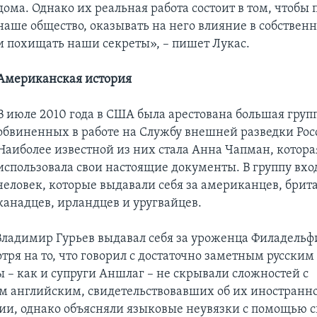
дома. Однако их реальная работа состоит в том, чтобы
наше общество, оказывать на него влияние в собствен
и похищать наши секреты», – пишет Лукас.
Американская история
В июле 2010 года в США была арестована большая груп
обвиненных в работе на Службу внешней разведки Рос
Наиболее известной из них стала Анна Чапман, котора
использовала свои настоящие документы. В группу вхо
человек, которые выдавали себя за американцев, брит
канадцев, ирландцев и уругвайцев.
 Владимир Гурьев выдавал себя за уроженца Филадель
тря на то, что говорил с достаточно заметным русским
ы – как и супруги Аншлаг – не скрывали сложностей с
 английским, свидетельствовавших об их иностранн
и, однако объясняли языковые неувязки с помощью 