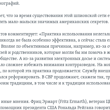
иографий.
ет, что за время существования этой шпионской сети 
тить мало-мальски значимых американских секретов.
тов комментирует: «Практика использования нелегало
никогда не была особенно эффективна, а сейчас стала 
 Вполне по объективным причинам, например, из-за о
узей и родственников, которые могли бы им помочь в 
бществе. А из-за развития электронных досье и систе
ало сложнее избежать внимания контрразведок. На мой
, по которой эта практика продолжается: Службу внеш
ался реформировать. В СВР продолжают, скажем так, т
своим традициям, в том числе и к традиции использова
и иные мнения. Фриц Эрмарт (Fritz Ermarth), ветеран 
помощник президента США Рональда Рейгана говорит