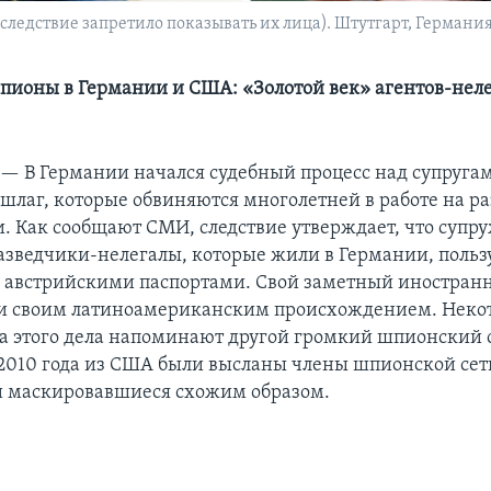
следствие запретило показывать их лица). Штутгарт, Германия.
пионы в Германии и США: «Золотой век» агентов-неле
 —
В Германии начался судебный процесс над супруг
шлаг, которые обвиняются многолетней в работе на р
и. Как сообщают СМИ, следствие утверждает, что супр
азведчики-нелегалы, которые жили в Германии, польз
австрийскими паспортами. Свой заметный иностран
ли своим латиноамериканским происхождением. Неко
ва этого дела напоминают другой громкий шпионский 
 2010 года из США были высланы члены шпионской сет
и маскировавшиеся схожим образом.