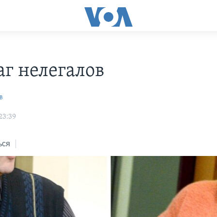
г нелегалов
в
23:39
ься