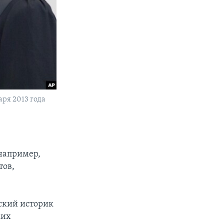
аря 2013 года
 например,
тов,
нский историк
ких