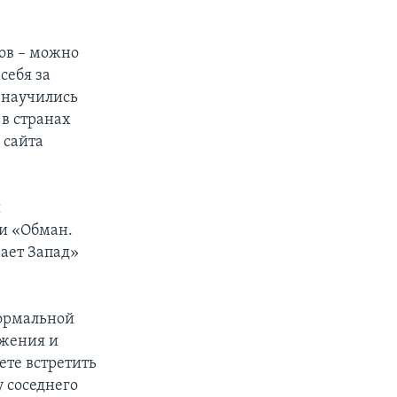
ов – можно
себя за
 научились
 в странах
 сайта
й
ги «Обман.
вает Запад»
нормальной
яжения и
ете встретить
у соседнего