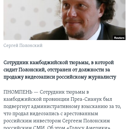
Learning English
СОЦИАЛЬНЫЕ СЕТИ
Сергей Полонский
Языки
Сотрудник камбоджийской тюрьмы, в которой
сидит Полонский, отстранен от должности за
продажу видеозаписи российскому журналисту
ПНОМПЕНЬ —
Сотрудник тюрьмы в
камбоджийской провинции Преа-Сианук был
подвергнут административному взысканию за то,
что продал видеозапись с арестованным
российским инвестором Сергеем Полонским
российским СМИ. Об этом «Голосу Америки»