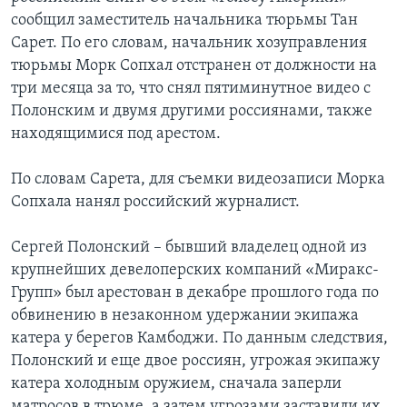
сообщил заместитель начальника тюрьмы Тан
Сарет. По его словам, начальник хозуправления
тюрьмы Морк Сопхал отстранен от должности на
три месяца за то, что снял пятиминутное видео с
Полонским и двумя другими россиянами, также
находящимися под арестом.
По словам Сарета, для съемки видеозаписи Морка
Сопхала нанял российский журналист.
Сергей Полонский – бывший владелец одной из
крупнейших девелоперских компаний «Миракс-
Групп» был арестован в декабре прошлого года по
обвинению в незаконном удержании экипажа
катера у берегов Камбоджи. По данным следствия,
Полонский и еще двое россиян, угрожая экипажу
катера холодным оружием, сначала заперли
матросов в трюме, а затем угрозами заставили их