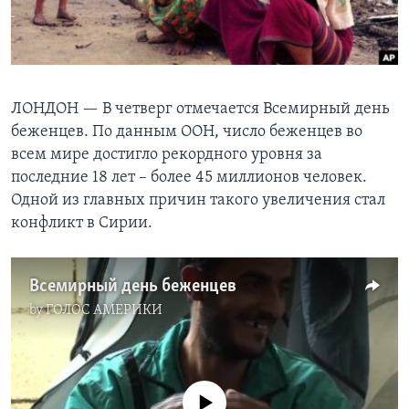
Learning English
СОЦИАЛЬНЫЕ СЕТИ
ЛОНДОН —
В четверг отмечается Всемирный день
беженцев. По данным ООН, число беженцев во
всем мире достигло рекордного уровня за
Языки
последние 18 лет – более 45 миллионов человек.
Одной из главных причин такого увеличения стал
конфликт в Сирии.
Всемирный день беженцев
by
ГОЛОС АМЕРИКИ
No media source currently available