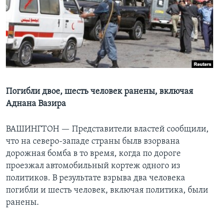
Learning English
СОЦИАЛЬНЫЕ СЕТИ
Языки
Погибли двое, шесть человек ранены, включая
Аднана Вазира
ВАШИНГТОН —
Представители властей сообщили,
что на северо-западе страны былв взорвана
дорожная бомба в то время, когда по дороге
проезжал автомобильный кортеж одного из
политиков. В результате взрыва два человека
погибли и шесть человек, включая политика, были
ранены.