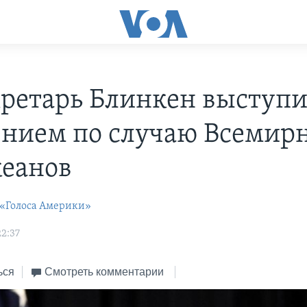
кретарь Блинкен выступи
ением по случаю Всемир
кеанов
 «Голоса Америки»
2:37
ься
Смотреть комментарии