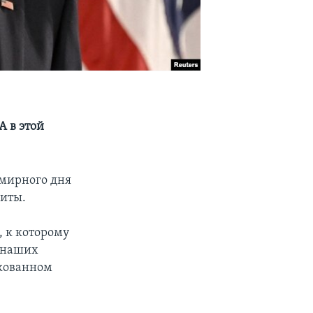
 в этой
емирного дня
щиты.
 к которому
% наших
икованном