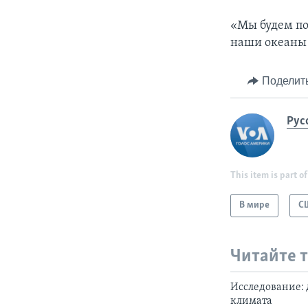
«Мы будем по
наши океаны д
Поделит
Рус
This item is part of
В мире
С
Читайте 
Исследование:
климата