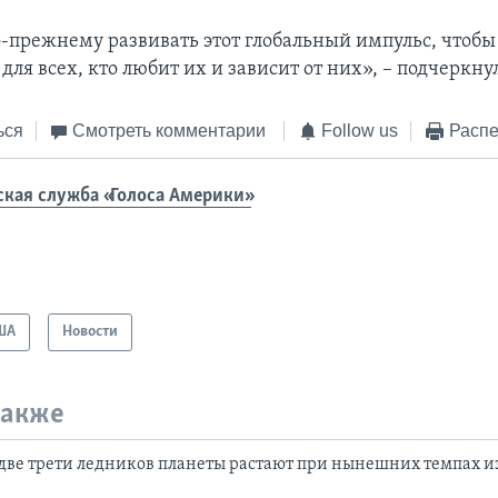
-прежнему развивать этот глобальный импульс, чтобы
ля всех, кто любит их и зависит от них», – подчеркну
ься
Смотреть комментарии
Follow us
Распе
ская служба «Голоса Америки»
ША
Новости
также
 две трети ледников планеты растают при нынешних темпах 