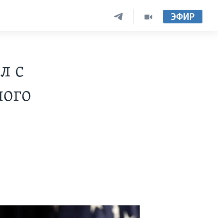
ЭФИР
л с
ного