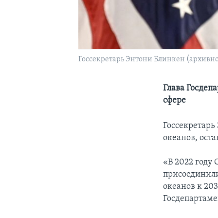
Госсекретарь Энтони Блинкен (архивно
Глава Госдеп
сфере
Госсекретарь
океанов, оста
«В 2022 году
присоединилис
океанов к 203
Госдепартаме