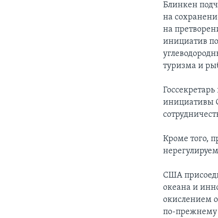
Блинкен подч
на сохранени
на претворен
инициатив по
углеводородн
туризма и рыб
Госсекретарь
инициативы G
сотрудничест
Кроме того, 
нерегулируе
США присоеди
океана и инн
окислением о
по-прежнему 