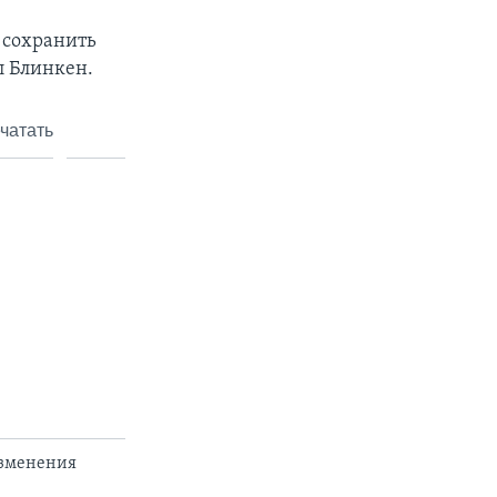
 сохранить
л Блинкен.
чатать
изменения