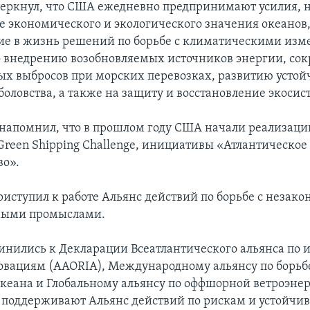
еркнул, что США ежедневно предпринимают усилия, 
е экономического и экологического значения океанов,
ие в жизнь решений по борьбе с климатическими из
 внедрению возобновляемых источников энергии, с
ых выбросов при морских перевозках, развитию устой
оловства, а также на защиту и восстановление экосис
 напомнил, что в прошлом году США начали реализац
reen Shipping Challenge, инициативы «Атлантическое
во».
приступил к работе Альянс действий по борьбе с незак
мыми промыслами.
нились к Декларации Всеатлантического альянса по 
овациям (AAORIA), Международному альянсу по борьбе
кеана и Глобальному альянсу по оффшорной ветроэнер
поддерживают Альянс действий по рискам и устойчив