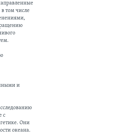
направленные
 в том числе
менениями,
окращению
чивого
тем.
ию
онными и
исследованию
 с
гетике. Они
ости океана.