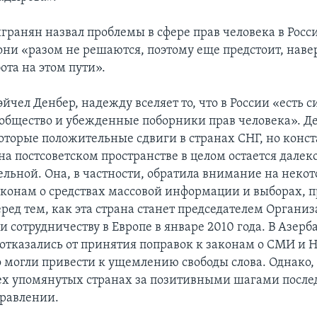
ранян назвал проблемы в сфере прав человека в Рос
 они «разом не решаются, поэтому еще предстоит, наве
ота на этом пути».
чел Денбер, надежду вселяет то, что в России «есть с
общество и убежденные поборники прав человека». Д
оторые положительные сдвиги в странах СНГ, но конст
на постсоветском пространстве в целом остается далек
ельной. Она, в частности, обратила внимание на неко
аконам о средствах массовой информации и выборах, 
ред тем, как эта страна станет председателем Органи
и сотрудничеству в Европе в январе 2010 года. В Азер
отказались от принятия поправок к законам о СМИ и 
 могли привести к ущемлению свободы слова. Однако, 
сех упомянутых странах за позитивными шагами после
равлении.