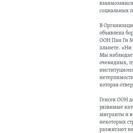
взаимозависи
социальных п
В Организаци
объявлена бо
ООН Пан Ги М
планете. «Ни 
Мы наблюдаем
очевидных, п
институциона
нетерпимости
которая отве
Генсек ООН д
уязвимые кат
мигранты и вс
некоторых ст
разжигают не