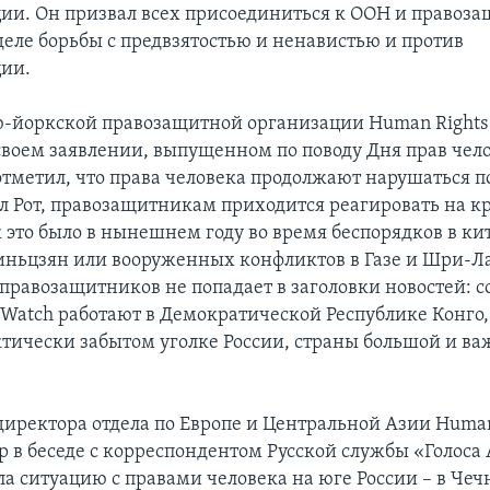
и. Он призвал всех присоединиться к ООН и правоз
деле борьбы с предвзятостью и ненавистью и против
ии.
-йоркской правозащитной организации Human Rights
 своем заявлении, выпущенном по поводу Дня прав чело
тметил, что права человека продолжают нарушаться по
ал Рот, правозащитникам приходится реагировать на 
к это было в нынешнем году во время беспорядков в ки
ньцзян или вооруженных конфликтов в Газе и Шри-Л
 правозащитников не попадает в заголовки новостей: 
 Watch работают в Демократической Республике Конго,
ктически забытом уголке России, страны большой и ва
директора отдела по Европе и Центральной Азии Human
р в беседе с корреспондентом Русской службы «Голос
а ситуацию с правами человека на юге России – в Чеч