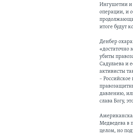
Ингушетии и 
операции, и о
продолжающие
итоге будут 
Денбер охара
«достаточно 
убиты правоз
Садулаева и 
активисты та
– Российское
правозащитны
давлению, ил
слава Богу, э
Американская
Медведева в 
целом, но по