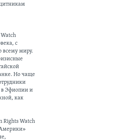
ащитникам
 Watch
века, с
 всему миру.
кризисные
тайской
анке. Но чаще
сотрудники
 в Эфиопии и
жной, как
 Rights Watch
а Америки»
не,