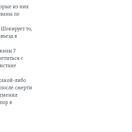
торые из них
ованы по
 Шокирует то,
въезд в
жаны 7
ретиться с
кистане
какой-либо
 после смерти
отменил
пор в