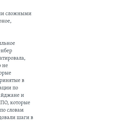
сии сложными
рное,
ильное
енбер
атировала,
о не
торые
принятые в
зации по
байджане и
НПО, которые
по словам
довали шаги в