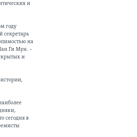
итических и
м году
й секретарь
ерпимостью на
Пан Ги Мун. –
скрытых и
 истории,
наиболее
дняки,
то сегодня в
тремисты