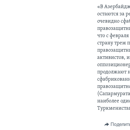
«В Азербайдж
остаются за 
очевидно сфа
правозащитни
что с февраля
страну трем 
правозащитни
активистов, и
оппозиционер
продолжают н
сфабрикованн
правозащитно
(Сапармурата
наиболее оди
Туркменистан
Поделит