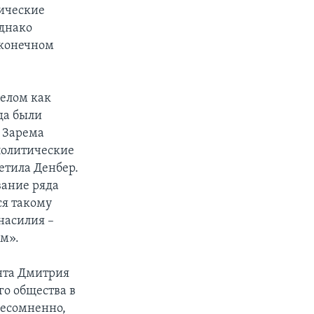
тические
Однако
 конечном
целом как
да были
 Зарема
политические
етила Денбер.
вание ряда
ся такому
насилия –
им».
нта Дмитрия
о общества в
несомненно,