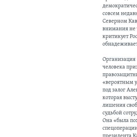
демократичес
совсем недав
Северном Кавк
внимания не 
критикует Рос
обнадеживает
Организация
человека при
правозащитни
«вероятным у
под залог Ал
которая выст
лишения своб
судьбой сотр
Она «была по
спецоперации
президента К