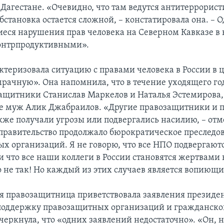
Дагестане. «Очевидно, что там ведутся антитеррорис
бстановка остается сложной, – констатировала она. – 
ся нарушения прав человека на Северном Кавказе в
контрпродуктивными».
ктеризовала ситуацию с правами человека в России в 
мрачную». Она напомнила, что в течение уходящего го
ащитники Станислав Маркелов и Наталья Эстемирова,
ее муж Алик Джабраилов. «Другие правозащитники и 
кже получали угрозы или подвергались насилию, – отм
 правительство продолжало бюрократическое преследо
х организаций. Я не говорю, что все НПО подвергают
и что все наши коллеги в России становятся жертвами 
то не так! Но каждый из этих случаев является вопиющ
 правозащитница приветствовала заявления президе
поддержку правозащитных организаций и гражданског
дчеркнула, что «одних заявлений недостаточно». «Он, 