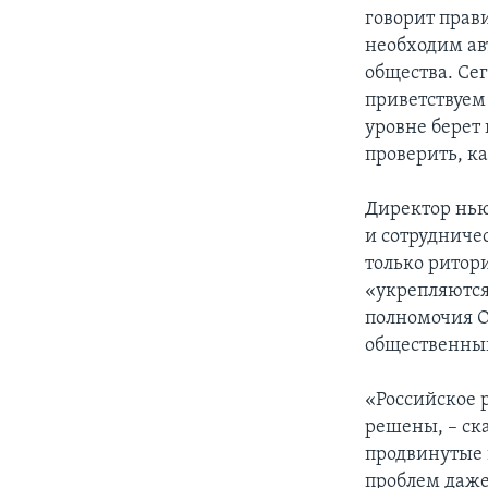
говорит прави
необходим ав
общества. Сег
приветствуем 
уровне берет
проверить, к
Директор нью
и сотрудниче
только ритори
«укрепляются
полномочия О
общественный
«Российское р
решены, – ск
продвинутые 
проблем даже 