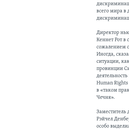
дискриминаци
всего мира в 
дискриминац
Директор нью
Кеннет Рот в
сожалением о
Иногда, сказ
ситуации, ка
провинции Си
деятельность
Human Rights
в «таком пра
Чечня».
Заместитель 
Рэйчел Денбе
особо выделил