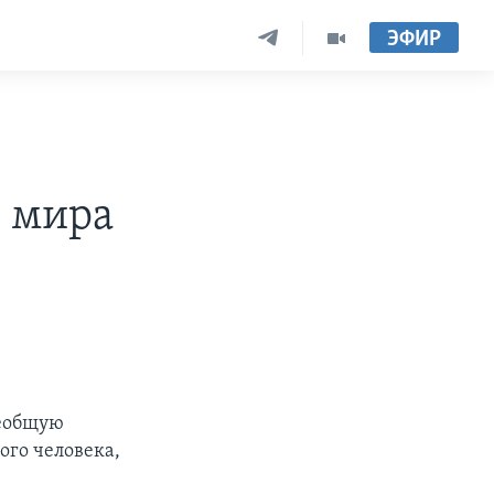
ЭФИР
х мира
сеобщую
ого человека,