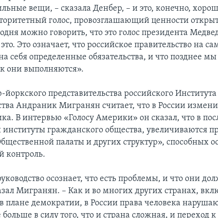
льные вещи, – сказала Денбер, – и это, конечно, хорош
торитетный голос, провозглашающий ценности откры
одня можно говорить, что это голос президента Медве
это. Это означает, что российское правительство на с
 на себя определенные обязательства, и что позднее м
ак они выполняются».
-йоркского представительства российского Институт
ства Андраник Мигранян считает, что в России измени
ка. В интервью «Голосу Америки» он сказал, что в по
 институты гражданского общества, увеличиваются пр
бщественной палаты и других структур», способных о
 контроль.
уководство осознает, что есть проблемы, и что они до
азал Мигранян. – Как и во многих других странах, вкл
в плане демократии, в России права человека нарушаю
больше в силу того, что и страна сложная, и переход к