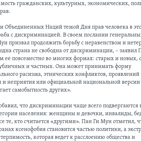
мость гражданских, культурных, экономических, пол
рав.
и Объединенных Наций темой Дня прав человека в это
рьба с дискриминацией. В своем послании генеральны
ун призвал продолжить борьбу с неравенством и нет
одна страна не свободна от дискриминации, – заявил 
 ее повсеместно во многих формах: старых и новых, 
убличных и частных. Она может принимать форму
льного расизма, этнических конфликтов, проявлений
 и неприятия или официальной национальной версии
ргает самобытность других».
обавил, что дискриминации чаще всего подвергаются 
егории населения: женщины и девочки, инвалиды, бе
е те, кто считается «другими». Пан Ги Мун отметил, ч
ранах ксенофобия становится частью политики, а экс
терпимость, которая ведет к расслоению общества и