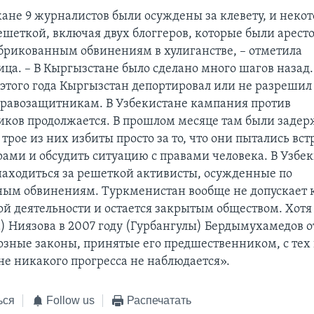
ане 9 журналистов были осуждены за клевету, и неко
решеткой, включая двух блоггеров, которые были арест
брикованным обвинениям в хулиганстве, – отметила
ца. – В Кыргызстане было сделано много шагов назад.
 этого года Кыргызстан депортировал или не разрешил 
правозащитникам. В Узбекистане кампания против
ков продолжается. В прошлом месяце там были задер
 трое из них избиты просто за то, что они пытались вст
ами и обсудить ситуацию с правами человека. В Узбе
аходиться за решеткой активисты, осужденные по
ым обвинениям. Туркменистан вообще не допускает 
й деятельности и остается закрытым обществом. Хотя
) Ниязова в 2007 году (Гурбангулы) Бердымухамедов 
озные законы, принятые его предшественником, с тех 
е никакого прогресса не наблюдается».
ься
Follow us
Распечатать