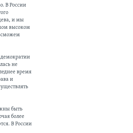
о. В России
того
дева, и мы
амом высоком
ы сможем
а демократии
лась не
следнее время
ава и
существлять
лжны быть
ючая более
тся. В России