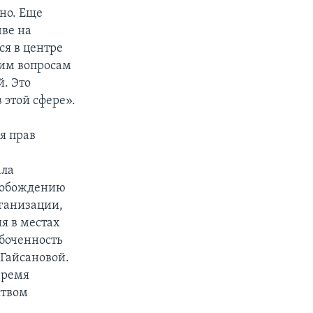
но. Еще
ве на
ся в центре
тим вопросам
й. Это
 этой сфере».
я прав
ала
свобождению
рганизации,
я в местах
боченность
Гайсановой.
время
ством