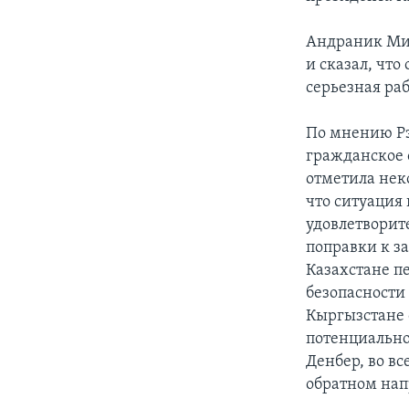
Андраник Миг
и сказал, что
серьезная раб
По мнению Рэй
гражданское 
отметила нек
что ситуация 
удовлетворит
поправки к з
Казахстане пе
безопасности 
Кыргызстане 
потенциально
Денбер, во в
обратном нап