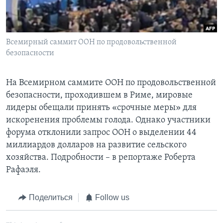
Learning English
Всемирный саммит ООН по продовольственной
СОЦИАЛЬНЫЕ СЕТИ
безопасности
На Всемирном саммите ООН по продовольственной
Языки
безопасности, проходившем в Риме, мировые
лидеры обещали принять «срочные меры» для
искоренения проблемы голода. Однако участники
форума отклонили запрос ООН о выделении 44
миллиардов долларов на развитие сельского
хозяйства. Подробности – в репортаже Роберта
Рафаэля.
Поделиться
Follow us