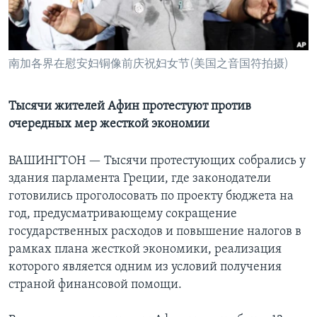
Learning English
СОЦИАЛЬНЫЕ СЕТИ
南加各界在慰安妇铜像前庆祝妇女节(美国之音国符拍摄)
Тысячи жителей Афин протестуют против
очередных мер жесткой экономии
Языки
ВАШИНГТОН —
Тысячи протестующих собрались у
здания парламента Греции, где законодатели
готовились проголосовать по проекту бюджета на
год, предусматривающему сокращение
государственных расходов и повышение налогов в
рамках плана жесткой экономики, реализация
которого является одним из условий получения
страной финансовой помощи.