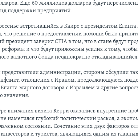
лларов. Еще 60 миллионов долларов будут перечислены
нд поддержки предприятий.
кресенье встретившийся в Каире с президентом Египт
л, что решение о предоставлении помощи было принято 
й президент заверил США в том, что в стане будут пр
 реформы и что будут приложены усилия к тому, чтобы
го валютного фонда неоднократно откладывавшийся 
 представители администрации, стороны обсудили та
онфликт, отношения с Ираном, продолжающуюся подд
 Египта мирного договора с Израилем и другие вопрос
о значения.
тре внимания визита Керри оказались внутренние пр
ране наметился глубокий политический раскол, а экон
плачевном состоянии. Сочетание этих двух факторов от
инвесторов и туристов, являющихся одним из главны