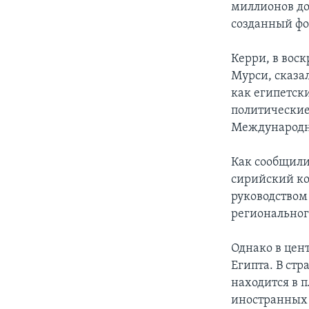
миллионов до
созданный фо
Керри, в вос
Мурси, сказа
как египетски
политические
Международно
Как сообщили
сирийский к
руководством
региональног
Однако в цен
Египта. В ст
находится в 
иностранных 