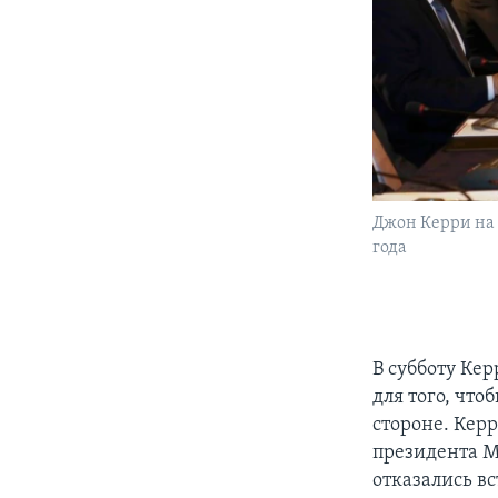
Джон Керри на 
года
В субботу Кер
для того, что
стороне. Кер
президента М
отказались вс