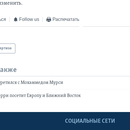
изменить.
ься
Follow us
Распечатать
ертиза
также
третился с Мохаммедом Мурси
ерри посетит Европу и Ближний Восток
Ы
СОЦИАЛЬНЫЕ СЕТИ