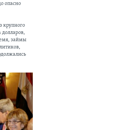
до опасно
з крупного
 долларов,
ремя, займы
литиков,
родолжались