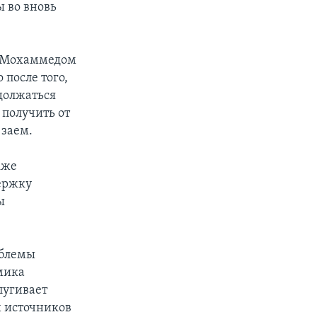
 во вновь
а Мохаммедом
после того,
одолжаться
 получить от
заем.
кже
ержку
ы
облемы
омика
пугивает
х источников