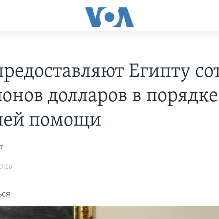
редоставляют Египту со
онов долларов в порядке
ней помощи
т
0:16
ься