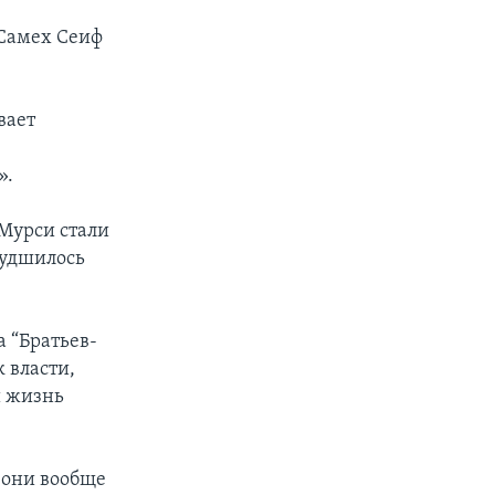
 Самех Сеиф
вает
».
 Мурси стали
худшилось
а “Братьев-
 власти,
и жизнь
 они вообще