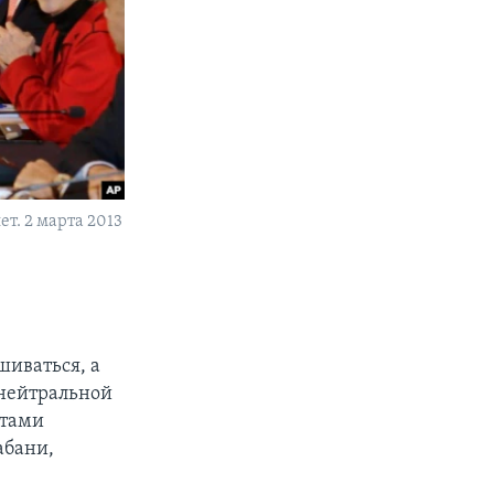
т. 2 марта 2013
шиваться, а
к нейтральной
нтами
абани,