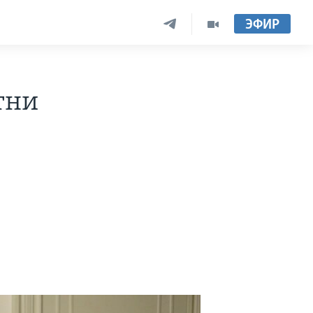
ЭФИР
тни