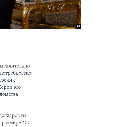
амедлительно
 потребности»
тречи с
ерри это
едомства
долларов из
 размере 450