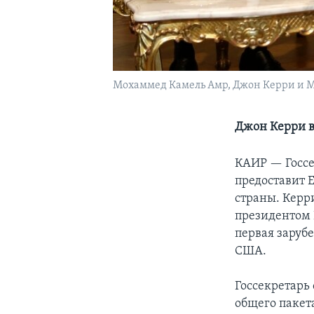
Мохаммед Камель Амр, Джон Керри и Мох
Джон Керри 
КАИР —
Госс
предоставит 
страны. Керри
президентом 
первая заруб
США.
Госсекретарь
общего пакет