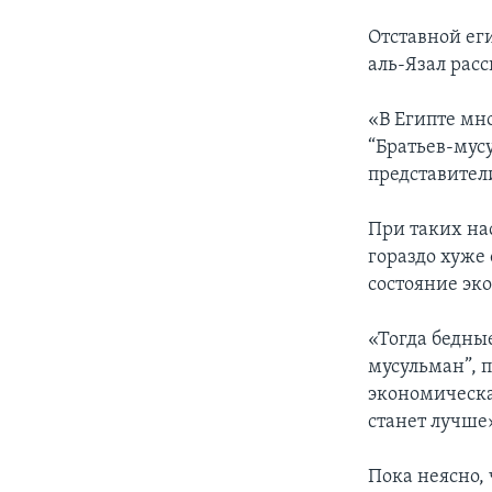
Отставной ег
аль-Язал расс
«В Египте мн
“Братьев-мусу
представител
При таких на
гораздо хуже
состояние эк
«Тогда бедные
мусульман”, 
экономическа
станет лучше»
Пока неясно,