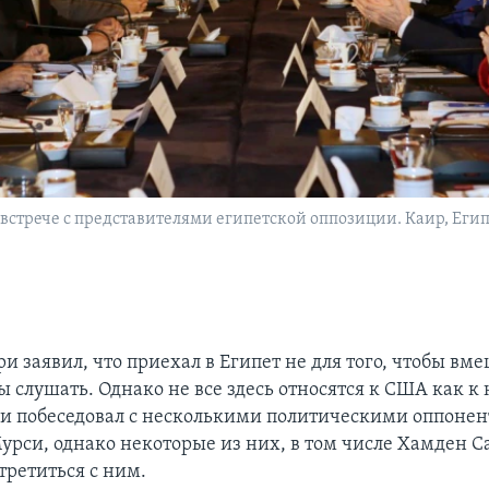
встрече с представителями египетской оппозиции. Каир, Египе
ри заявил, что приехал в Египет не для того, чтобы вме
бы слушать. Однако не все здесь относятся к США как 
ри побеседовал с несколькими политическими оппоне
урси, однако некоторые из них, в том числе Хамден С
третиться с ним.