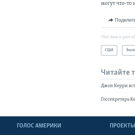
могут что-то 
Поделит
This item is part of
США
Эксп
Читайте 
Джон Керри вс
Госсекретарь К
ГОЛОС АМЕРИКИ
ПРОЕКТ