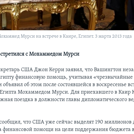
аммед Мурси на встрече в Каире, Египет. 3 марта 2013 года
встретился с Мохаммедом Мурси
екретарь США Джон Керри заявил, что Вашингтон нез
Египту финансовую помощь, учитывая «чрезвычайные
 объявил об этом после состоявшейся в воскресенье вс
Египта Мохаммедом Мурси. Для приехавшего в Каир К
ежная поездка в должности главы дипломатического в
 сообщил, что США уже сейчас выделят 190 миллионов 
а финансовой помощи на цели поддержания бюджета в