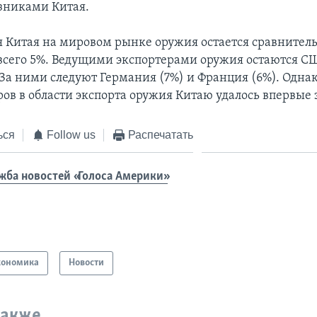
зниками Китая.
я Китая на мировом рынке оружия остается сравнител
всего 5%. Ведущими экспортерами оружия остаются С
 За ними следуют Германия (7%) и Франция (6%). Однак
ов в области экспорта оружия Китаю удалось впервые з
ься
Follow us
Распечатать
жба новостей «Голоса Америки»
кономика
Новости
также