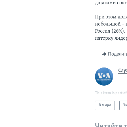
давними сою
При этом дол
небольшой – 
Россия (26%).
пятерку лидер
Поделит
Слу
This item is part of
В мире
Э
Читайте 