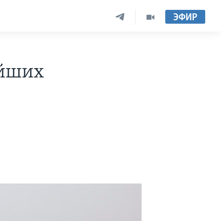
ЭФИР
ейших