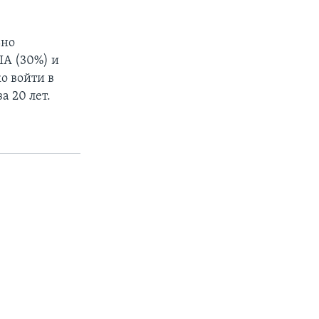
ьно
ША (30%) и
о войти в
а 20 лет.