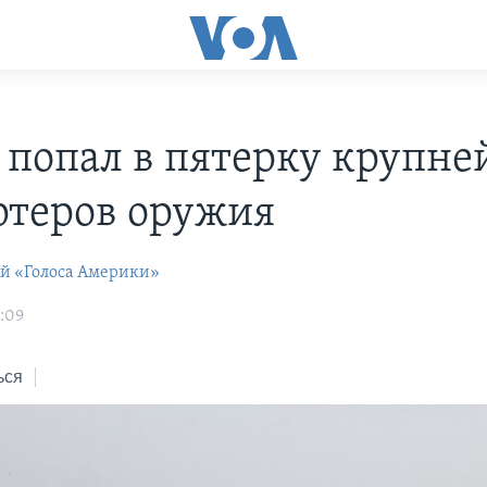
 попал в пятерку крупн
ртеров оружия
ей «Голоса Америки»
2:09
ься