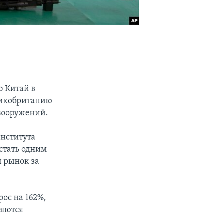
о Китай в
ликобританию
вооружений.
института
 стать одним
й рынок за
рос на 162%,
ляются