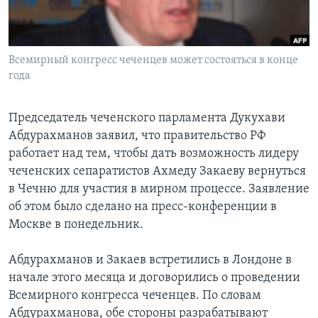
Learning English
Всемирный конгресс чеченцев может состояться в конце
СОЦИАЛЬНЫЕ СЕТИ
года
Председатель чеченского парламента Дукухави
Языки
Абдурахманов заявил, что правительство РФ
работает над тем, чтобы дать возможность лидеру
чеченских сепаратистов Ахмеду Закаеву вернуться
в Чечню для участия в мирном процессе. Заявление
об этом было сделано на пресс-конференции в
Москве в понедельник.
Абдурахманов и Закаев встретились в Лондоне в
начале этого месяца и договорились о проведении
Всемирного конгресса чеченцев. По словам
Абдурахманова, обе стороны разрабатывают