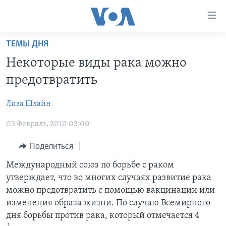
Линки
доступности
Перейти
ТЕМЫ ДНЯ
на
ГЛАВНОЕ
Некоторые виды рака можно
основной
ПРОГРАММЫ
контент
предотвратить
ПРОЕКТЫ
Перейти
АМЕРИКА
к
Лиза Шлайн
ЭКСПЕРТИЗА
НОВОСТИ ЗА МИНУТУ
УЧИМ АНГЛИЙСКИЙ
основной
03 Февраль, 2010 03:00
ИНТЕРВЬЮ
ИТОГИ
НАША АМЕРИКАНСКАЯ ИСТОРИЯ
навигации
Перейти
ФАКТЫ ПРОТИВ ФЕЙКОВ
ПОЧЕМУ ЭТО ВАЖНО?
А КАК В АМЕРИКЕ?
Поделиться
в
ЗА СВОБОДУ ПРЕССЫ
ДИСКУССИЯ VOA
АРТЕФАКТЫ
Международный союз по борьбе с раком
поиск
утверждает, что во многих случаях развитие рака
УЧИМ АНГЛИЙСКИЙ
ДЕТАЛИ
АМЕРИКАНСКИЕ ГОРОДКИ
можно предотвратить с помощью вакцинации или
ВИДЕО
НЬЮ-ЙОРК NEW YORK
ТЕСТЫ
изменения образа жизни. По случаю Всемирного
дня борьбы против рака, который отмечается 4
ПОДПИСКА НА НОВОСТИ
АМЕРИКА. БОЛЬШОЕ ПУТЕШЕСТВИЕ