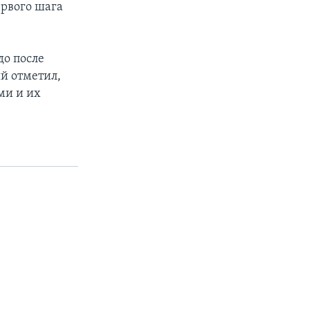
ервого шага
до после
й отметил,
ми и их