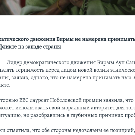
ратического движения Бирмы не намерена принимать
нфликте на западе страны
 —
Лидер демократического движения Бирмы Аун Сан
являть терпимость перед лицом новой волны этническ
раны, заявив, однако, что не намерена принимать чью-
икте.
нтервью BBC лауреат Нобелевской премии заявила, что 
может использовать свой моральный авторитет для тог
ситуацию, не разобравшись в глубинных причинах про
и отметила, что обе стороны недовольны ее позицией,