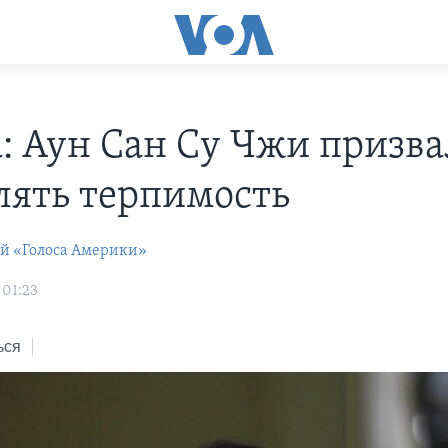
: Аун Сан Су Чжи призва
лять терпимость
ей «Голоса Америки»
 01:23
ься