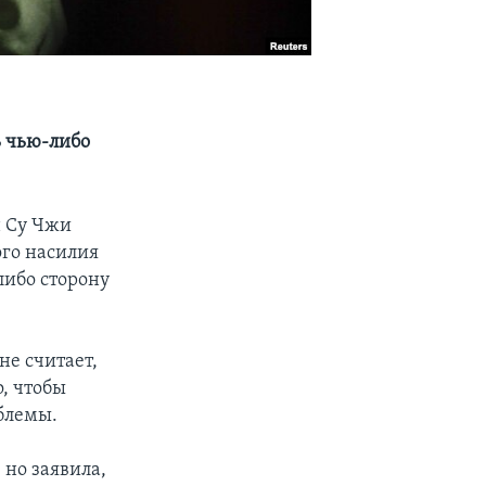
 чью-либо
 Су Чжи
ого насилия
либо сторону
не считает,
о, чтобы
блемы.
 но заявила,