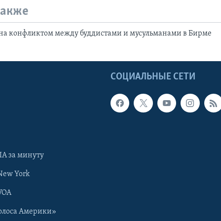
также
на конфликтом между буддистами и мусульманами в Бирме
Ы
СОЦИАЛЬНЫЕ СЕТИ
А за минуту
New York
VOA
олоса Америки»