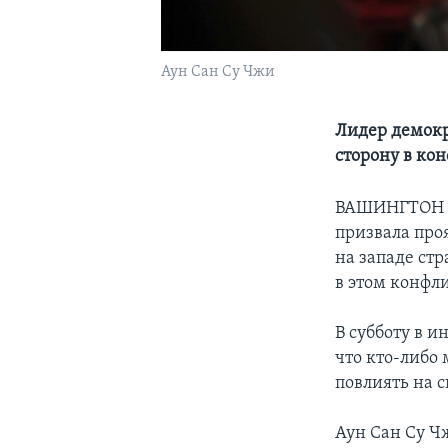
Аун Сан Су Чжи
Лидер демок
сторону в ко
ВАШИНГТОН
призвала про
на западе ст
в этом конфл
В субботу в и
что кто-либо 
повлиять на 
Аун Сан Су Чж