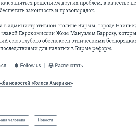
м как заняться решением других проблем, в качестве п
беспечить законность и правопорядок.
а в административной столице Бирмы, городе Найпьи
с главой Еврокомиссии Жозе Мануэлем Баррозу, которы
кий союз глубоко обеспокоен этническими беспорядка
оследствиями для начатых в Бирме реформ.
ься
Follow us
Распечатать
жба новостей «Голоса Америки»
ава человека
Новости