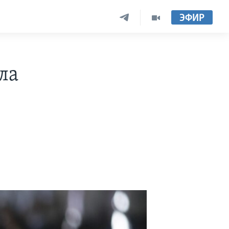
ЭФИР
ла