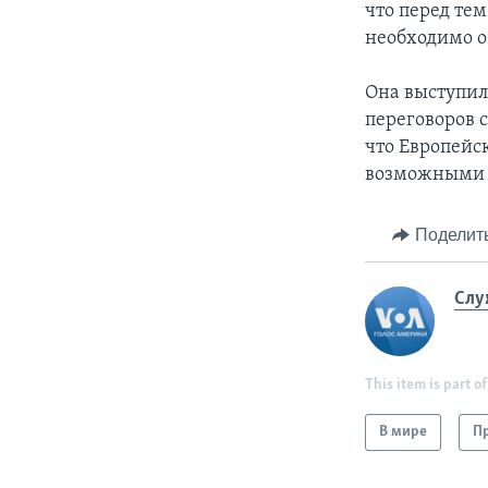
что перед те
необходимо о
Она выступил
переговоров 
что Европейс
возможными п
Поделит
Слу
This item is part of
В мире
Пр