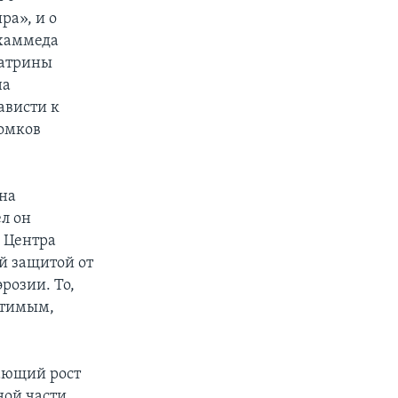
а», и о
охаммеда
Катрины
на
ависти к
томков
на
ел он
 Центра
ой защитой от
розии. То,
стимым,
ающий рост
ной части