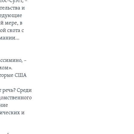
ос-Суэтт, –
тельства и
ледующие
й мере, в
й скота с
ермании…
ассимино, –
мом».
которые США
 речь? Среди
домственного
ение
тических и