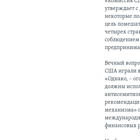
«Комиссия СШ
утверждает с
некоторые п
цель помешат
четырех стра
соблюдением 
предпринимал
Вечный вопрос
США играли в
«Однако, – ог
должны испол
антисемитизм
рекомендаций
механизма» п
международно
финансовых 