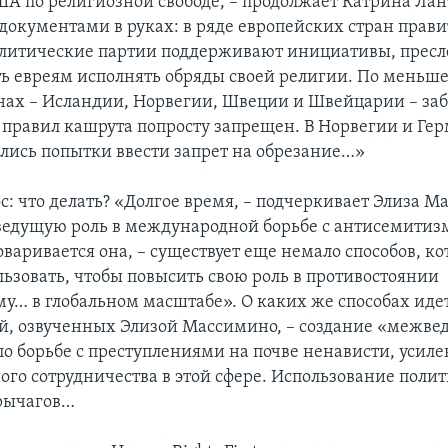
А по религиозной свободе, – продолжает Катрина Лант
 документами в руках: в ряде европейских стран прави
олитические партии поддерживают инициативы, прес
ь евреям исполнять обряды своей религии. По меньше
нах – Исландии, Норвегии, Швеции и Швейцарии – забо
правил кашрута попросту запрещен. В Норвегии и Г
ись попытки ввести запрет на обрезание…»
: что делать? «Долгое время, – подчеркивает Элиза М
едущую роль в международной борьбе с антисемитиз
оваривается она, – существует еще немало способов, 
ьзовать, чтобы повысить свою роль в противостоянии
у… в глобальном масштабе». О каких же способах идет
, озвученных Элизой Массимино, – создание «межве
о борьбе с преступлениями на почве ненависти, усил
го сотрудничества в этой сфере. Использование поли
рычагов…