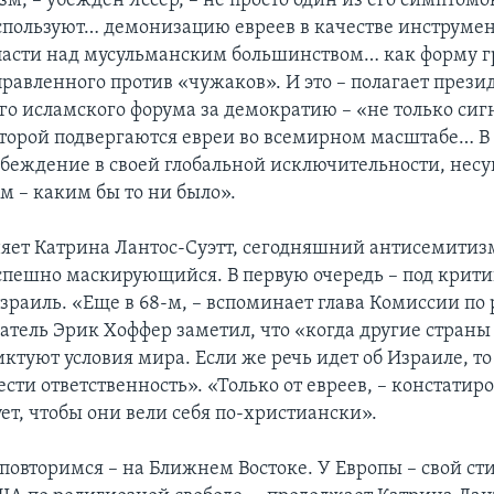
м, – убежден Яссер, – не просто один из его симптом
пользуют… демонизацию евреев в качестве инструме
ласти над мусульманским большинством… как форму г
правленного против «чужаков». И это – полагает прези
о исламского форума за демократию – «не только сиг
оторой подвергаются евреи во всемирном масштабе… В 
убеждение в своей глобальной исключительности, несу
 – каким бы то ни было».
няет Катрина Лантос-Суэтт, сегодняшний антисемитизм
успешно маскирующийся. В первую очередь – под крит
Израиль. «Еще в 68-м, – вспоминает глава Комиссии по
исатель Эрик Хоффер заметил, что «когда другие стран
иктуют условия мира. Если же речь идет об Израиле, то
сти ответственность». «Только от евреев, – констатиро
ет, чтобы они вели себя по-христиански».
 повторимся – на Ближнем Востоке. У Европы – свой сти