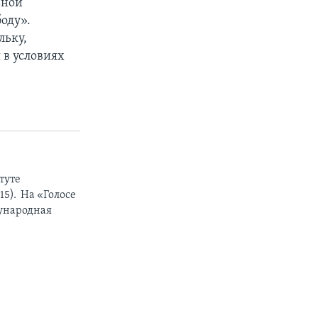
ьной
оду».
льку,
 в условиях
туте
5). На «Голосе
дународная