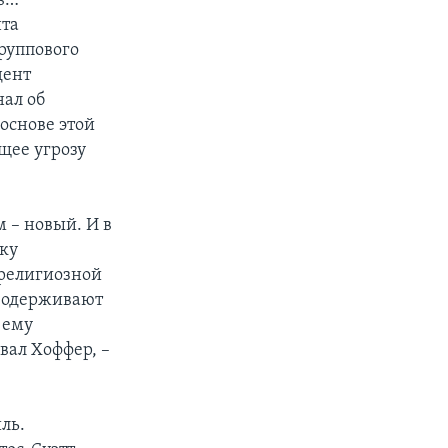
ов…
нта
руппового
дент
нал об
основе этой
щее угрозу
 – новый. И в
ику
 религиозной
ы одерживают
 ему
вал Хоффер, –
ль.