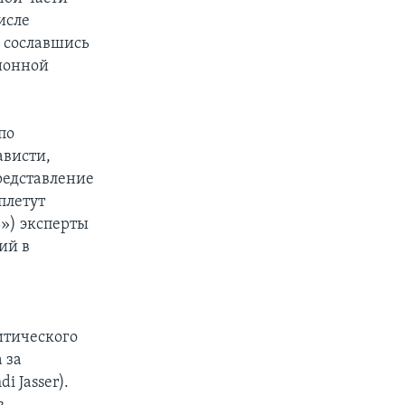
исле
, сославшись
ионной
по
ависти,
редставление
плетут
ь») эксперты
ий в
х
итического
 за
i Jasser).