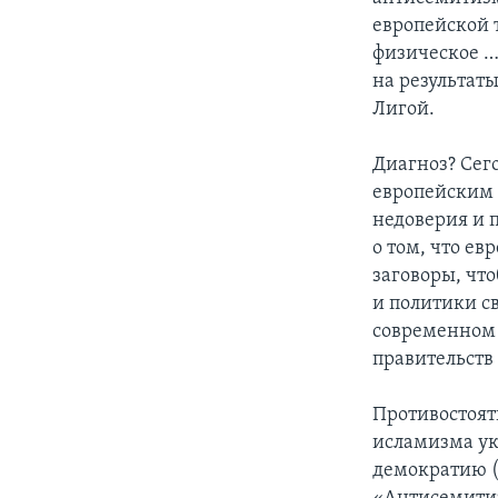
европейской 
физическое …
на результат
Лигой.
Диагноз? Се
европейским 
недоверия и 
о том, что е
заговоры, что
и политики с
современном 
правительств
Противостоят
исламизма ук
демократию (A