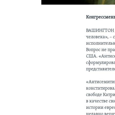
Конгрессмены
ВАШИНГТОН
человека», – 
исполнительн
Вопрос не пра
США. «Антисе
сформулирова
представител
«Антисемитиз
констатирова
свободе Катри
в качестве с
истории евре
недавно верн