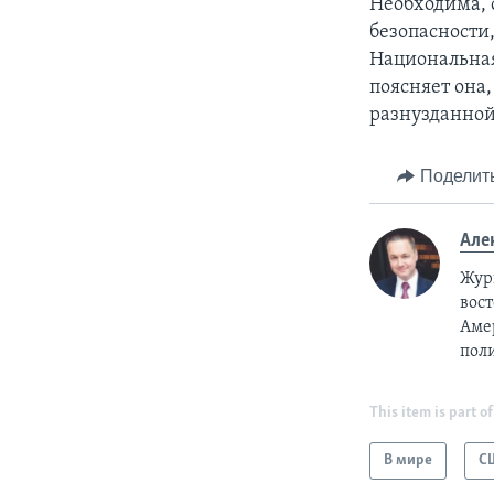
Необходима, с
безопасности
Национальная
поясняет она,
разнузданной
Поделит
Але
Жур
вост
Аме
пол
This item is part of
В мире
С