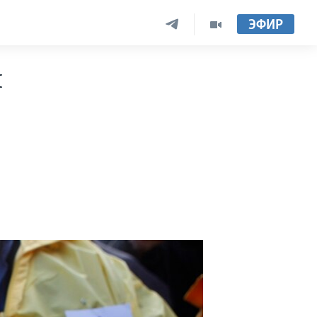
ЭФИР
й