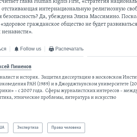
читает глава Human Rights First, «стратегия национал
, отстаивающая интернациональную религиозную своб
 безопасность? Да, убеждена Элиза Массимино. Поско
 «здоровое гражданское общество не будет развиваться
 ненависти».
ься
Follow us
Распечатать
ксей Пименов
налист и историк. Защитил диссертацию в московском Инсти
оковедения РАН (1989) и в Джорджтаунском университете (201
рики» – с 2007 года. Сферы журналистских интересов – меж
итика, этнические проблемы, литература и искусство
ША
Экспертиза
Права человека