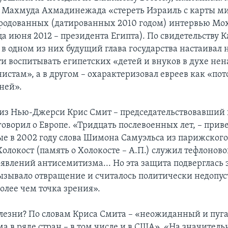
Махмуда Ахмадинежада «стереть Израиль с карты мир
родованных (датированных 2010 годом) интервью М
ца июня 2012 – президента Египта). По свидетельству 
 в одном из них будущий глава государства настаивал 
и воспитывать египетских «детей и внуков в духе нен
истам», а в другом – охарактеризовал евреев как «по
ней».
из Нью-Джерси Крис Смит – председательствовавший 
оворил о Европе. «Тридцать послевоенных лет, – прив
е в 2002 году слова Шимона Самуэльса из парижского
Холокост (память о Холокосте – А.П.) служил тефлонов
явлений антисемитизма... Но эта защита подверглась э
ызывало отвращение и считалось политически недопу
более чем точка зрения».
езни? По словам Криса Смита – «неожиданный и пуг
а в ряде стран – в том числе и в США». «На значитель