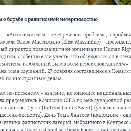
 о борьбе с религиозной нетерпимостью
 —
«Антисемитизм – не еврейская проблема, а пробле
сказала Элиза Массимино (Elisa Massimino) – президент
ый директор правозащитной организации Human Rights
здный, особенно если учесть, что обсуждался он в сте
митизм: глобальный вызов всем вероисповеданиям» –
на тема слушаний, 27 февраля состоявшихся в Комите
ей по иностранным делам.
м по-прежнему – явление, не знающее национальных
ла председатель Комиссии США по международной ре
на Лантос -Суэтт (Katrina Lantos Swett) (участвовавша
видетеля-эксперта). Дочь Тома Лантоса (напомним – ед
я-узника фашистских лагерей, избранного в Конгресс
увшаяся из поездки по Ближнему Востоку, напомнила и