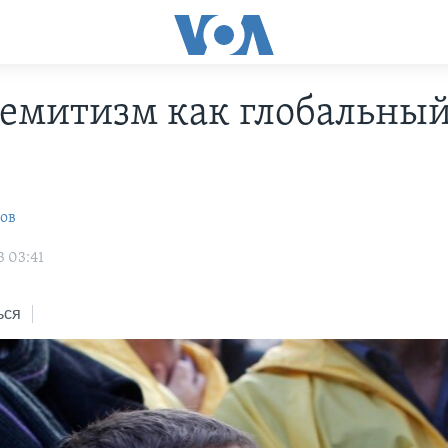
емитизм как глобальны
ов
3 03:41
ься