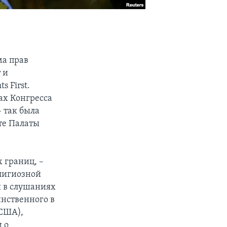
ма прав
 и
 First.
нах Конгресса
 так была
те Палаты
 границ, –
лигиозной
я в слушаниях
инственного в
 США),
 о