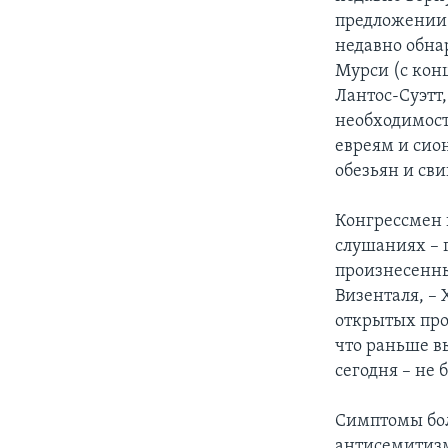
предложении 
недавно обна
Мурси (с кон
Лантос-Суэтт,
необходимост
евреям и сион
обезьян и сви
Конгрессмен 
слушаниях – г
произнесенны
Визенталя, – 
открытых про
что раньше в
сегодня – не 
Симптомы бол
антисемитизм