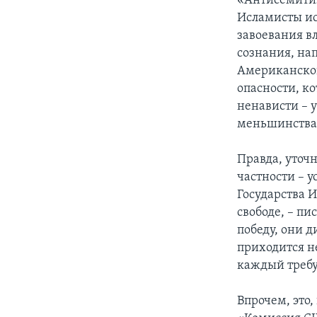
«Антисемитиз
Исламисты ис
завоевания в
сознания, на
Американског
опасности, к
ненависти – 
меньшинствам
Правда, уточ
частности – 
Государства 
свободе, – п
победу, они д
приходится не
каждый требу
Впрочем, это,