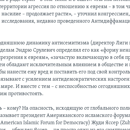
территории агрессия по отношению к евреям – в том ч
 насилие – продолжает расти», – уточнил конгрессмен
ы исследования, недавно проведенного Антидиффамац
годняшнюю динамику антисемитизма (директор Лиги 
делам Эндрю Срулевич определил его как «форму нен
презрения к евреям», «зачастую включающую в себя п
вреи обладают исключительным влиянием в обществе и 
бы нанести ему вред и поставить его под свой контрол
вязывают с усилением антидемократических настроен
мире. И вместе с тем – с неспособностью сегодняшни
 им противостоять.
ь – кому? На опасность, исходящую от глобального пол
азывает президент Американского исламского форума
merican Islamic Forum for Democracy) Жуди Яссер (Zuhd