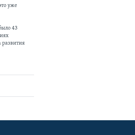
это уже
было 43
виях
 развития