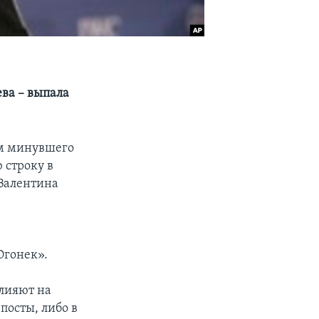
ва – выпала
ам минувшего
 строку в
 Валентина
Огонек».
лияют на
посты, либо в