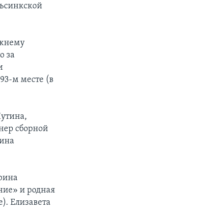
льсинкской
ежнему
о за
и
93-м месте (в
Путина,
енер сборной
Тина
рина
ние» и родная
). Елизавета