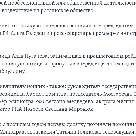
воей профессиональной или общественной деятельност
 воздействие на российское общество.
виенко тройку «призеров» составили зампредседателя
а РФ Ольга Голодец и пресс-секретарь премьер-минист
вица Алла Пугачева, занимавшая в прошлогоднем рейт
а на пятую позицию: пропустив вперед еще и помощни
абиуллину.
аивлиятельнейших» также: руководитель государствен
резидента Лариса Брычева, председатель Мосгорсуда О
ьер-министра РФ Светлана Медведева, актриса Чулпан
ктор РИА Новости Светлана Миронюк.
 с прошлым годом первую десятку покинули помощни
а Минздравсоцразвития Татьяна Голикова, телеведущая