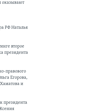
и оказывают
ра РФ Наталья
инге второе
ка президента
но-правового
льга Егорова,
 Хаматова и
к президента
 Ксения