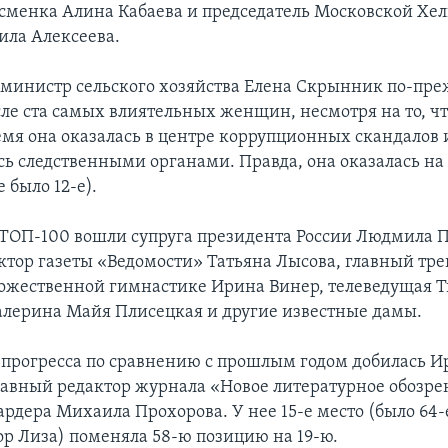
тсменка Алина Кабаева и председатель Московской Хе
ла Алексеева.
-министр сельского хозяйства Елена Скрынник по-пр
сле ста самых влиятельных женщин, несмотря на то, чт
емя она оказалась в центре коррупционных скандалов 
ь следственными органами. Правда, она оказалась на 
е было 12-е).
в ТОП-100 вошли супруга президента России Людмила 
ктор газеты «Ведомости» Татьяна Лысова, главный тр
дожественной гимнастике Ирина Винер, телеведущая 
алерина Майя Плисецкая и другие известные дамы.
прогресса по сравнению с прошлым годом добилась И
лавный редактор журнала «Новое литературное обозре
рдера Михаила Прохорова. У нее 15-е место (было 64-е
ор Лиза) поменяла 58-ю позицию на 19-ю.