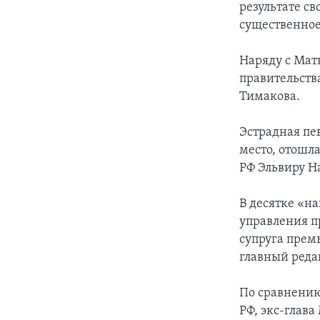
результате с
существенное
Наряду с Мат
правительств
Тимакова.
Эстрадная пе
место, отошл
РФ Эльвиру Н
В десятке «н
управления п
супруга прем
главный реда
По сравнению
РФ, экс-глав