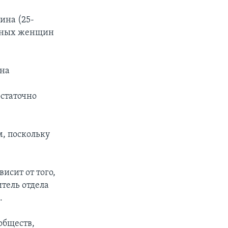
ина (25-
льных женщин
она
остаточно
м, поскольку
исит от того,
итель отдела
.
обществ,