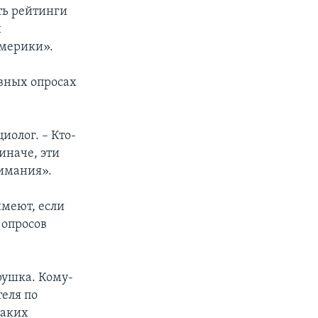
сть рейтинги
й
Америки».
ивных опросах
иолог. – Кто-
 иначе, эти
нимания».
имеют, если
 опросов
рушка. Кому-
теля по
таких