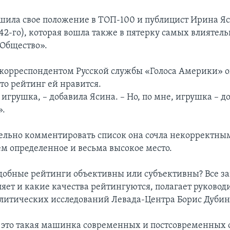
шила свое положение в ТОП-100 и публицист Ирина Яс
 42-го), которая вошла также в пятерку самых влияте
«Общество».
с корреспондентом Русской службы «Голоса Америки» 
то рейтинг ей нравится.
 игрушка, – добавила Ясина. – Но, по мне, игрушка – д
».
тельно комментировать список она сочла некорректны
ем определенное и весьма высокое место.
добные рейтинги объективны или субъективны? Все зав
ляет и какие качества рейтингуются, полагает руковод
литических исследований Левада-Центра Борис Дубин
 это такая машинка современных и постсовременных 