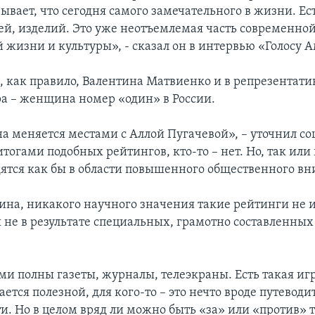
ывает, что сегодня самого замечательного в жизни. Е
ей, изделий. Это уже неотъемлемая часть современно
 жизни и культуры», - сказал он в интервью «Голосу 
м, как правило, Валентина Матвиенко и в репрезентат
а – женщина номер «один» в России.
а меняется местами с Аллой Пугачевой», – уточнил соц
 итогами подобных рейтингов, кто-то – нет. Но, так или
ятся как бы в области повышенного общественного в
бина, никакого научного значения такие рейтинги не 
 не в результате специальных, грамотно составленных
и полны газеты, журналы, телеэкраны. Есть такая иг
ается полезной, для кого-то – это нечто вроде путеводи
и. Но в целом вряд ли можно быть «за» или «против» 