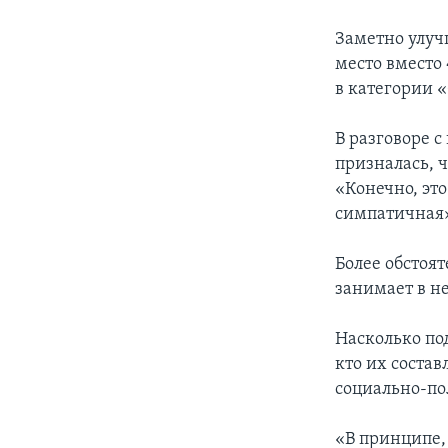
Заметно улуч
место вместо
в категории 
В разговоре 
призналась, ч
«Конечно, это
симпатичная
Более обстоя
занимает в н
Насколько по
кто их состав
социально-по
«В принципе,