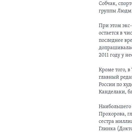
Собчак, спор
группы Людми
При этом экс
остается в чи
последнее вр
допрашивалас
2011 году у не
Кроме того, 
главный реда
России по ху
Канделаки, б
Наибольшего 
Прохорова, г
сестра миллиа
Глинка (Докт