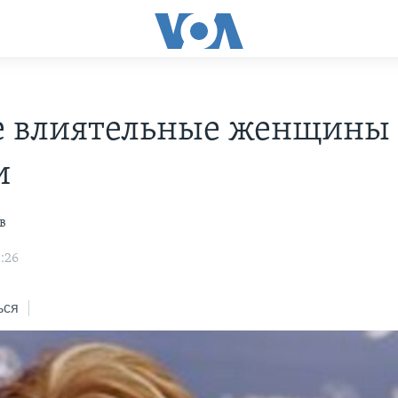
 влиятельные женщины
и
в
:26
ься