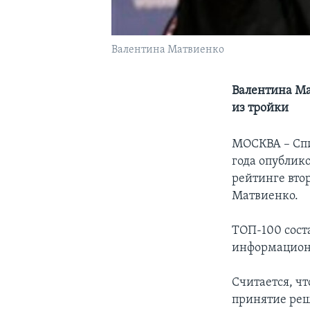
Валентина Матвиенко
Валентина Ма
из тройки
МОСКВА – Спи
года опублик
рейтинге вто
Матвиенко.
ТОП-100 сост
информационн
Считается, ч
принятие реш