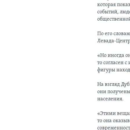
которая показ
событий, люд
общественной
По его слова
Левада-Центр
«Но иногда он
то согласен с
фигуры наход
На взгляд Ду
они получены
населения.
«Этими вещам
то она оказыв
современност