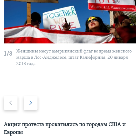
Learning English
СОЦИАЛЬНЫЕ СЕТИ
Женщины несут американский флаг во время женского
1/8
Языки
марша в Лос-Анджелесе, штат Калифорния, 20 января
2018 года
Previous
Дальше
slide
Акции протеста прокатились по городам США и
Европы