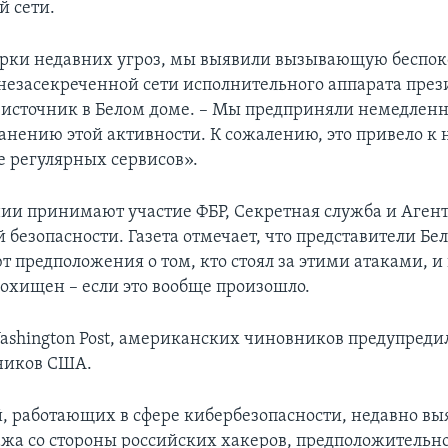
й сети.
ерки недавних угроз, мы выявили вызывающую беспок
 незасекреченной сети исполнительного аппарата през
е источник в Белом доме. – Мы предприняли немедлен
ранению этой активности. К сожалению, это привело к
е регулярных сервисов».
нии принимают участие ФБР, Секретная служба и Агент
безопасности. Газета отмечает, что представители Бе
 предположения о том, кто стоял за этими атаками, и
охищен – если это вообще произошло.
shington Post, американских чиновников предупредил
ников США.
, работающих в сфере кибербезопасности, недавно вы
а со стороны российских хакеров, предположительн