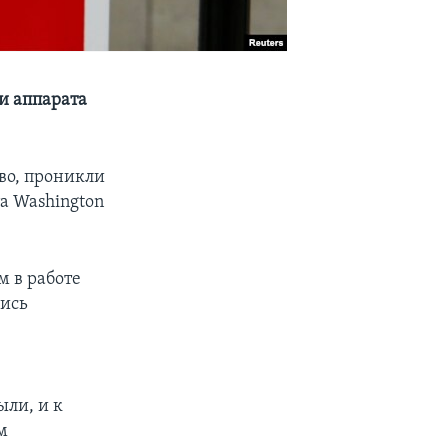
ти аппарата
во, проникли
а Washington
м в работе
лись
ыли, и к
м