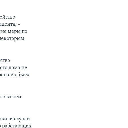
ойство
идента, –
ные меры по
 некоторым
ство
лого дома не
 какой объем
 о взломе
явили случаи
о работающих