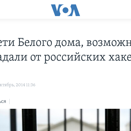
ети Белого дома, возможн
адали от российских хак
тябрь, 2014 11:36
ься