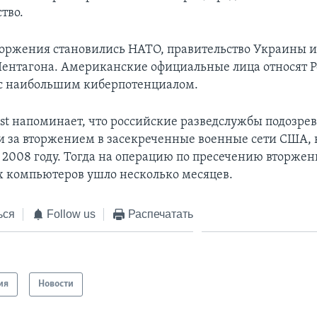
тво.
оржения становились НАТО, правительство Украины 
ентагона. Американские официальные лица относят Р
 с наибольшим киберпотенциалом.
st напоминает, что российские разведслужбы подозрев
ли за вторжением в засекреченные военные сети США, 
 2008 году. Тогда на операцию по пресечению вторжен
 компьютеров ушло несколько месяцев.
ься
Follow us
Распечатать
ия
Новости