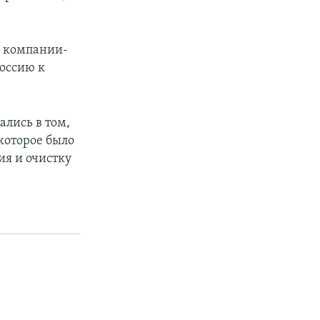
и компании-
оссию к
ались в том,
которое было
ия и очистку