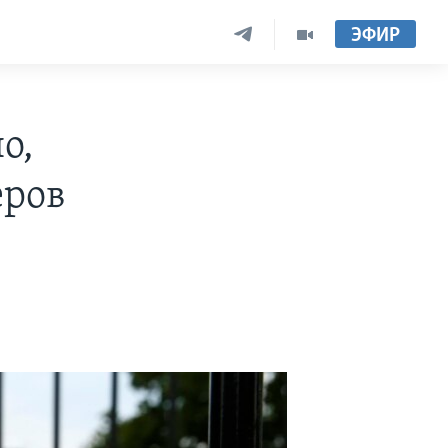
ЭФИР
о,
еров