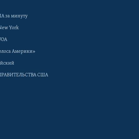
А за минуту
New York
VOA
олоса Америки»
ийский
ПРАВИТЕЛЬСТВА США