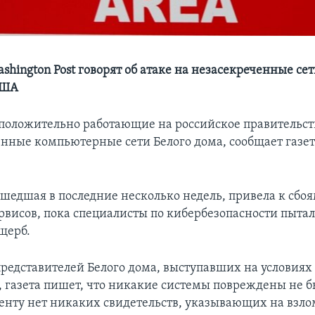
hington Post говорят об атаке на незасекреченные се
США
положительно работающие на российское правительст
енные компьютерные сети Белого дома, сообщает газет
шедшая в последние несколько недель, привела к сбоя
рвисов, пока специалисты по кибербезопасности пыта
щерб.
представителей Белого дома, выступавших на условиях
 газета пишет, что никакие системы повреждены не б
нту нет никаких свидетельств, указывающих на взло