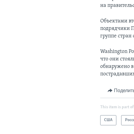
на правительс
Объектами вт
подрядчики П
группе стран
Washington Po
что они стоя
обнаружено в
пострадавших
Поделит
This item is part of
США
Росс