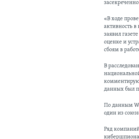
засекреченно
«В ходе пров
активность в
заявил газет
оценке и уст
сбоям в работ
В расследова
национальной 
комментируют
данных был п
По данным Wa
один из союз
Ряд компаний
кибершпионаж