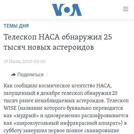
Линки
доступности
Перейти
ТЕМЫ ДНЯ
на
ГЛАВНОЕ
Телескоп НАСА обнаружил 25
основной
ПРОГРАММЫ
контент
тысяч новых астероидов
ПРОЕКТЫ
Перейти
АМЕРИКА
к
19 Июль, 2010 03:00
ЭКСПЕРТИЗА
НОВОСТИ ЗА МИНУТУ
УЧИМ АНГЛИЙСКИЙ
основной
Поделиться
ИНТЕРВЬЮ
ИТОГИ
НАША АМЕРИКАНСКАЯ ИСТОРИЯ
навигации
Перейти
ФАКТЫ ПРОТИВ ФЕЙКОВ
Как сообщило космическое агентство НАСА,
ПОЧЕМУ ЭТО ВАЖНО?
А КАК В АМЕРИКЕ?
в
запущенный в декабре телескоп обнаружил 25
ЗА СВОБОДУ ПРЕССЫ
ДИСКУССИЯ VOA
АРТЕФАКТЫ
поиск
тысяч ранее ненаблюдаемых астероидов. Телескоп
УЧИМ АНГЛИЙСКИЙ
ДЕТАЛИ
АМЕРИКАНСКИЕ ГОРОДКИ
WISE (название которого буквально переводится
как «мудрый» и одновременно расшифровывается
ВИДЕО
НЬЮ-ЙОРК NEW YORK
ТЕСТЫ
как «широкоугольный инфракрасный аппарат») в
ПОДПИСКА НА НОВОСТИ
АМЕРИКА. БОЛЬШОЕ ПУТЕШЕСТВИЕ
субботу завершил первое полное сканирование