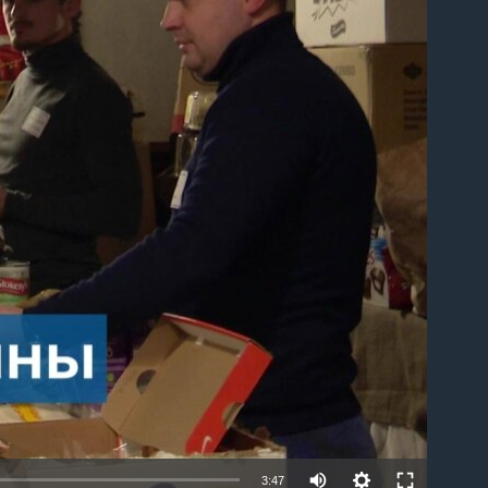
able
3:47