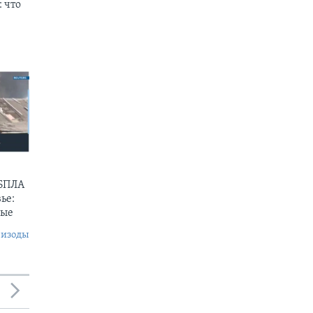
 что
 БПЛА
ье:
ные
пизоды