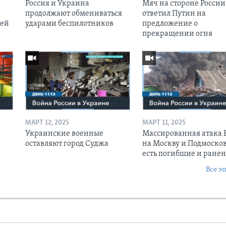
Россия и Украина
Мяч на стороне России:
продолжают обмениваться
ответил Путин на
оей
ударами беспилотников
предложение о
прекращении огня
МАРТ 12, 2025
МАРТ 11, 2025
Украинские военные
Массированная атака
оставляют город Суджа
на Москву и Подмосков
есть погибшие и ране
Все э
Ы