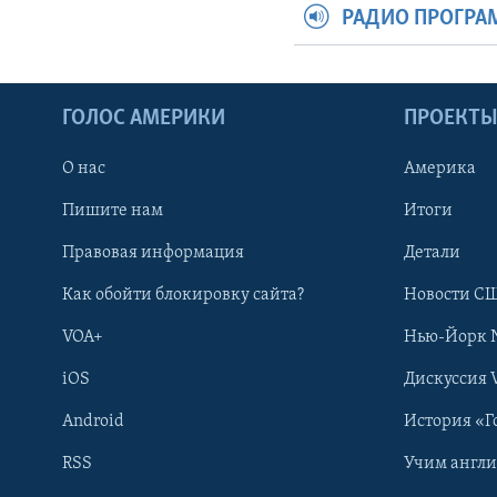
РАДИО ПРОГР
ГОЛОС АМЕРИКИ
ПРОЕКТ
О нас
Америка
Пишите нам
Итоги
Правовая информация
Детали
Как обойти блокировку сайта?
Новости СШ
VOA+
Нью-Йорк 
iOS
Дискуссия 
Android
История «Г
RSS
Учим англ