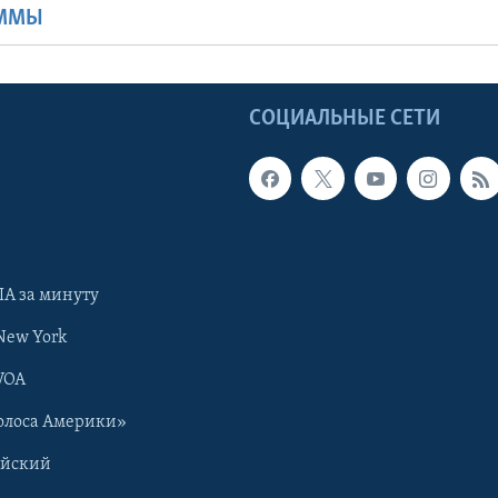
АММЫ
Ы
СОЦИАЛЬНЫЕ СЕТИ
А за минуту
New York
VOA
олоса Америки»
ийский