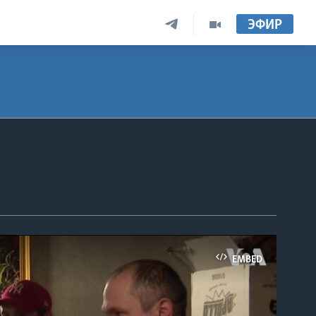
ЭФИР
EMBED